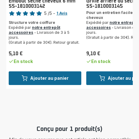
Embout sèche cheveux 6 mm
Grille arrière du sèch
SS-1810003142
SS-1810003145
Note
Pour un entretien facile d
5
/5
-
1 Avis
cheveux
Avis
Structure votre coiffure
Expédié par
notre entrepôt
5
Expédié par
notre entrepôt
accessoires
- Livraison de 
étoiles
accessoires
- Livraison de 3 à 5
jours.
(moyenne)
jours.
(Gratuit à partir de 30€). Reto
(Gratuit à partir de 30€). Retour gratuit.
5,10 €
9,10 €
Prix
Prix
En stock
En stock
Ajouter au panier
Ajouter au pa
Conçu pour 1 produit(s)