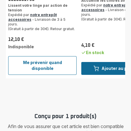
Accueille les cintres avec
Expédié par
notre entrepôt
Lissent votre linge par action de
accessoires
- Livraison de 
tension
jours.
Expédié par
notre entrepôt
(Gratuit à partir de 30€). Reto
accessoires
- Livraison de 3 à 5
jours.
(Gratuit à partir de 30€). Retour gratuit.
12,10 €
Prix
4,10 €
Indisponible
Prix
En stock
Me prévenir quand
Pinces
disponible
Ajouter au pa
à
tendre
x1
SS-
1810001790
Conçu pour 1 produit(s)
Afin de vous assurer que cet article est bien compatible