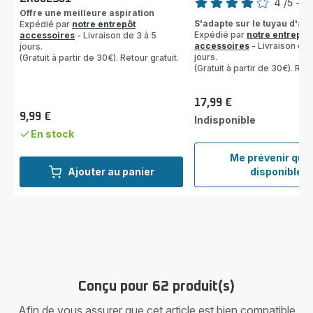
4
/5
-
2 
Offre une meilleure aspiration
Avis
S'adapte sur le tuyau d'as
Expédié par
notre entrepôt
4
Expédié par
notre entrepôt
accessoires
- Livraison de 3 à 5
étoiles
accessoires
- Livraison de 
jours.
(moyenne)
jours.
(Gratuit à partir de 30€). Retour gratuit.
(Gratuit à partir de 30€). Reto
17,99 €
Prix
9,99 €
Indisponible
Prix
En stock
Me prévenir qua
Cross
Ajouter au panier
disponible
avec
bross
ZR00
Conçu pour 62 produit(s)
Afin de vous assurer que cet article est bien compatible