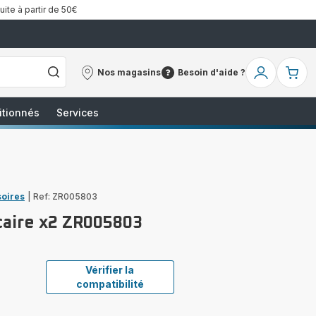
uite à partir de 50€
Nos magasins
Besoin d'aide ?
Nos
Besoin
Mon
Mo
magasins
d'aide
compte
pa
?
itionnés
Services
soires
|
Ref: ZR005803
caire x2 ZR005803
Vérifier la
compatibilité