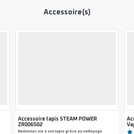
Accessoire(s)
Accessoire tapis STEAM POWER
Ac
ZR006502
Va
Note
Redonnez vie à vos tapis grâce au nettoyage