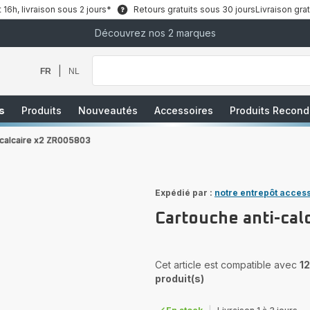
6h, livraison sous 2 jours*
Retours gratuits sous 30 jours
Livraison grat
Découvrez nos 2 marques
Que
recherchez-
vous
|
FR
NL
?
s
Produits
Nouveautés
Accessoires
Produits Recond
-calcaire x2 ZR005803
Expédié par :
notre entrepôt acces
Cartouche anti-cal
Cet article est compatible avec
12
produit(s)