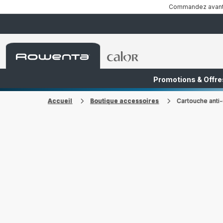
Commandez avant 1
Accueil
Accueil
Rowenta
Rowenta
Promotions & Offre
FR
NL
Accueil
Boutique accessoires
Cartouche anti