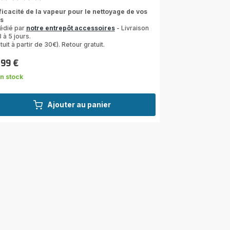
s
fficacité de la vapeur pour le nettoyage de vos
is
les
édié par
notre entrepôt accessoires
- Livraison
yenne)
 à 5 jours.
tuit à partir de 30€). Retour gratuit.
,99 €
n stock
Ajouter au panier