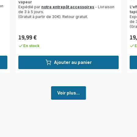
vapeur
Avi
on
Expédié par
notre entrepôt accessoires
- Livraison
L'e
5
de 3 à 5 jours.
tap
étoi
(Gratuit à partir de 30€). Retour gratuit.
Exp
(mo
de 3
(Gra
19,99 €
19
Prix
Prix
En stock
E
Ajouter au panier
Voir plus...