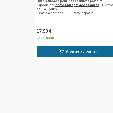
Ultra-efficace pour des résultats parfaits
Expédié par
notre entrepôt accessoires
- Livrais
de 3 à 5 jours.
(Gratuit à partir de 30€). Retour gratuit.
17,99 €
Prix
En stock
Ajouter au panier