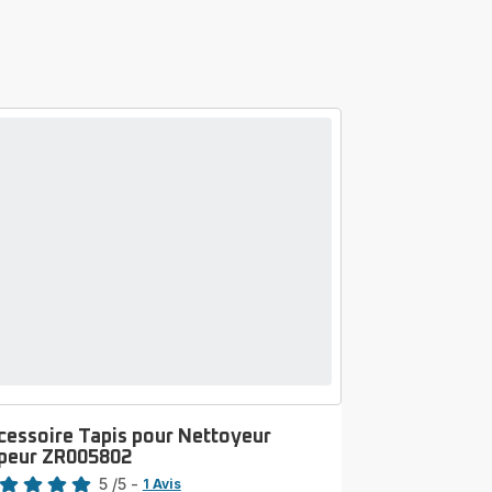
cessoire Tapis pour Nettoyeur
peur ZR005802
5
/5
-
1 Avis