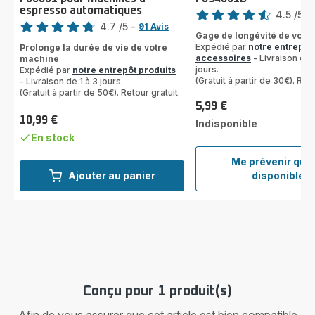
Note
espresso automatiques
Note
4.5
/5
-
4.7
/5
-
91 Avis
ratings.4.5
Gage de longévité de votre
ratings.4.7
Expédié par
notre entrepôt
Prolonge la durée de vie de votre
accessoires
- Livraison de 
machine
jours.
Expédié par
notre entrepôt produits
(Gratuit à partir de 30€). Reto
- Livraison de 1 à 3 jours.
(Gratuit à partir de 50€). Retour gratuit.
5,99 €
Prix
10,99 €
Indisponible
Prix
En stock
Me prévenir qua
Détar
Ajouter au panier
disponible
poudr
x2
F054
Conçu pour 1 produit(s)