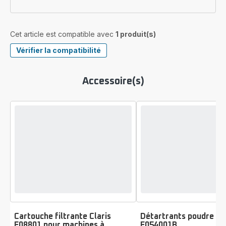
Cet article est compatible avec
1 produit(s)
Vérifier la compatibilité
Accessoire(s)
Cartouche filtrante Claris
Détartrants poudre x2
F08801 pour machines à
F054001B