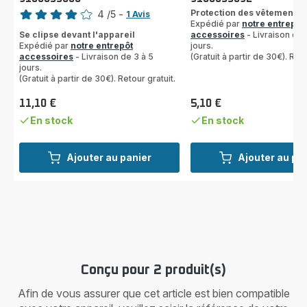
Note
Protection des vêtements
4
/5
-
1 Avis
Expédié par
notre entrepôt
Avis
Se clipse devant l'appareil
accessoires
- Livraison de 
4
Expédié par
notre entrepôt
jours.
étoiles
accessoires
- Livraison de 3 à 5
(Gratuit à partir de 30€). Reto
(moyenne)
jours.
(Gratuit à partir de 30€). Retour gratuit.
11,10 €
5,10 €
Prix
Prix
En stock
En stock
Ajouter au panier
Ajouter au pa
Conçu pour 2 produit(s)
Afin de vous assurer que cet article est bien compatible