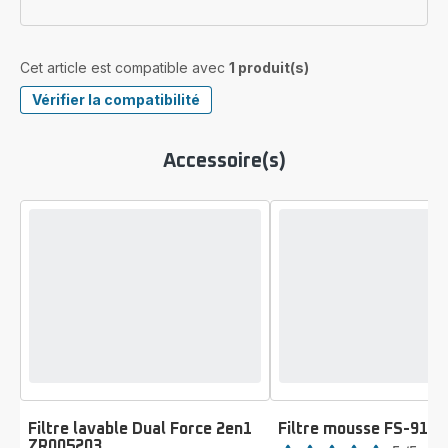
Cet article est compatible avec
1 produit(s)
Vérifier la compatibilité
Accessoire(s)
Filtre lavable Dual Force 2en1
Filtre mousse FS-910
Note
ZR005203