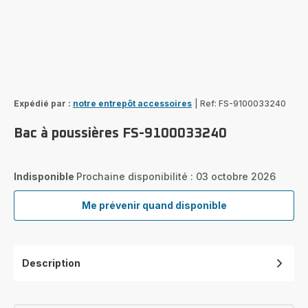
Expédié par :
notre entrepôt accessoires
|
Ref: FS-9100033240
Bac à poussières FS-9100033240
Indisponible
Prochaine disponibilité : 03 octobre 2026
Me prévenir quand disponible
Bac
à
poussières
FS-
Description
9100033240