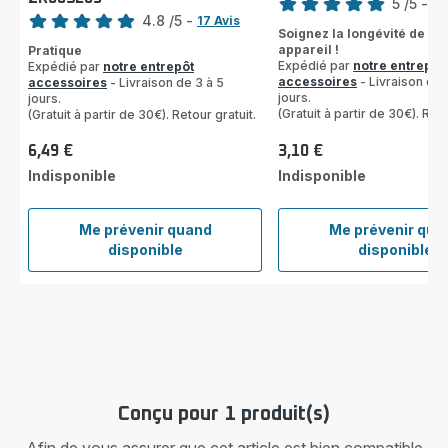
Note
5
/5
-
12
4.8
/5
-
17 Avis
Avis
Soignez la longévité de vo
ratings.4.8
5
appareil !
Pratique
étoiles
Expédié par
notre entrepôt
Expédié par
notre entrepôt
(moyenne)
accessoires
- Livraison de 
accessoires
- Livraison de 3 à 5
jours.
jours.
(Gratuit à partir de 30€). Reto
(Gratuit à partir de 30€). Retour gratuit.
6,49 €
3,10 €
Prix
Prix
Indisponible
Indisponible
Me prévenir quand
Me prévenir qua
Filtre
Filtre
disponible
disponible
lavable
mous
Dual
FS-
Force
9100
2en1
ZR005203
Conçu pour 1 produit(s)