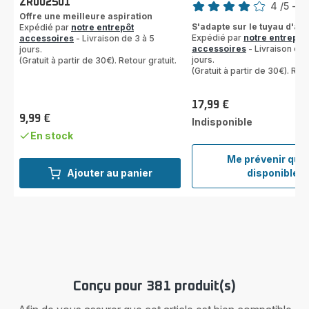
ZR002501
4
/5
-
2 
Offre une meilleure aspiration
Avis
S'adapte sur le tuyau d'as
Expédié par
notre entrepôt
4
Expédié par
notre entrepôt
accessoires
- Livraison de 3 à 5
étoiles
accessoires
- Livraison de 
jours.
(moyenne)
jours.
(Gratuit à partir de 30€). Retour gratuit.
(Gratuit à partir de 30€). Reto
17,99 €
Prix
9,99 €
Indisponible
Prix
En stock
Me prévenir qua
Cross
Ajouter au panier
disponible
avec
bross
ZR00
Conçu pour 381 produit(s)