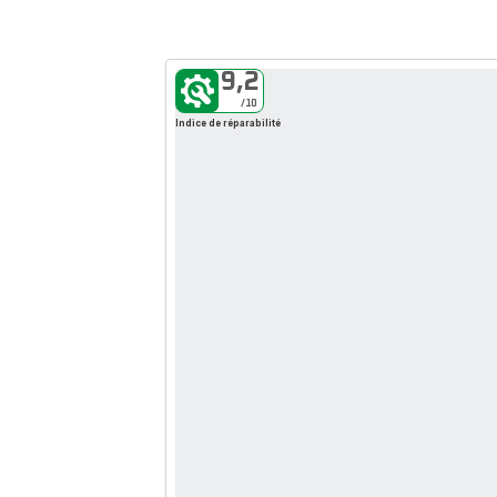
9,2
Erreur 404
/10
Indice de réparabilité
La page que vous
recherchez
n’existe plus
La page que
vous recherchez
n’existe plus