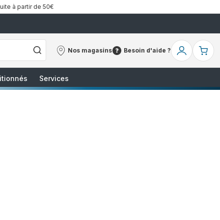
uite à partir de 50€
Nos magasins
Besoin d'aide ?
Nos
Besoin
Mon
Mo
magasins
d'aide
compte
pa
?
itionnés
Services