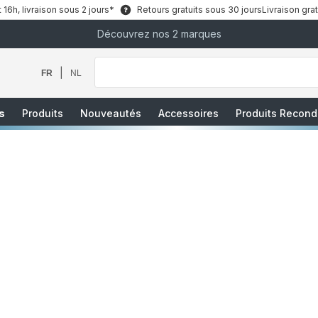
6h, livraison sous 2 jours*
Retours gratuits sous 30 jours
Livraison grat
Découvrez nos 2 marques
Que
recherchez-
vous
|
FR
NL
?
s
Produits
Nouveautés
Accessoires
Produits Recond