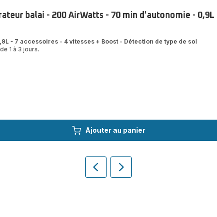
teur balai - 200 AirWatts - 70 min d'autonomie - 0,9L
9L - 7 accessoires - 4 vitesses + Boost - Détection de type de sol
de 1 à 3 jours.
Ajouter au panier
Précédent
Suivant
Homepage
Homepage