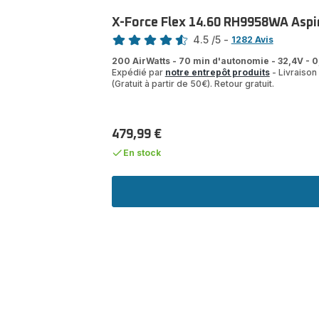
X-Force Flex 14.60 RH9958WA Aspira
Note
4.5
/5
-
1282 Avis
ratings.4.5
200 AirWatts - 70 min d'autonomie - 32,4V - 0,
Expédié par
notre entrepôt produits
- Livraison 
(Gratuit à partir de 50€). Retour gratuit.
479,99 €
Prix
En stock