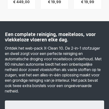
€ 449,00
€ 19,99
€ 19,99
Toon
Toon
Toon
meer
meer
meer
-
-
-
X-
ZR336A01
ZR336A01
Clean
X-
X-
10
Clean
Clean
GZ7035
10
10
2-
Rowenta
Rowenta
Een complete reiniging, moeiteloos, voor
in-
Accessoirekit
Accessoirekit
1
-
-
vlekkeloze vloeren elke dag.
Vloerreiniger
€ 19,99
€ 19,99
&
Ontdek het web-pack X-Clean 10. De 2-in-1 stofzuiger
Stofzuiger
en dweil zorgt voor een perfecte reiniging en
-
60
automatische droging voor moeiteloos onderhoud. Met
min
60 minuten autonomie biedt het een onberispelijke
autonomie
-
netheid door zowel vloeistoffen als vaste stoffen op te
Automatische
zuigen, wat het een alles-in-één oplossing maakt voor
reiniging
van
een grondige reiniging van je interieur. Het pack bevat
borstel
ook twee extra borstels voor een ongeëvenaarde
-
€ 449,00
netheid.