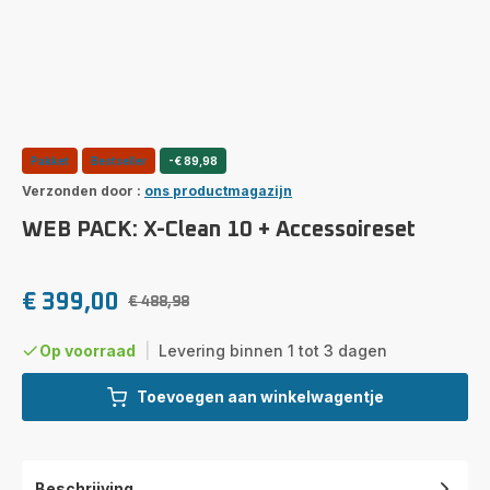
Pakket
Bestseller
-€ 89,98
Verzonden door :
ons productmagazijn
WEB PACK: X-Clean 10 + Accessoireset
€ 399,00
€ 488,98
Verlaagde
Originele
prijs
prijs
Op voorraad
|
Levering binnen 1 tot 3 dagen
Toevoegen aan winkelwagentje
Beschrijving