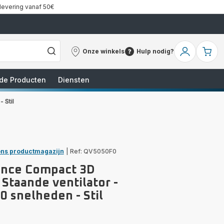
 levering vanaf 50€
Onze winkels
Hulp nodig?
Onze
Hulp
Mijn
Mi
winkels
nodig?
account
wi
de Producten
Diensten
 Stil
ns productmagazijn
|
Ref: QV5050F0
ence Compact 3D
Staande ventilator -
20 snelheden - Stil