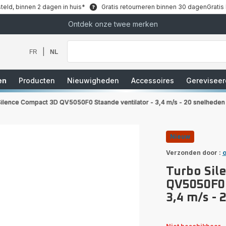
teld, binnen 2 dagen in huis*
Gratis retourneren binnen 30 dagen
Gratis
Ontdek onze twee merken
Waar
bent
u
|
FR
NL
naar
op
zoek?
en
Producten
Nieuwigheden
Accessoires
Gereviseer
ilence Compact 3D QV5050F0 Staande ventilator - 3,4 m/s - 20 snelheden -
Nieuw
Verzonden door :
o
Turbo Sil
QV5050F0 
3,4 m/s - 