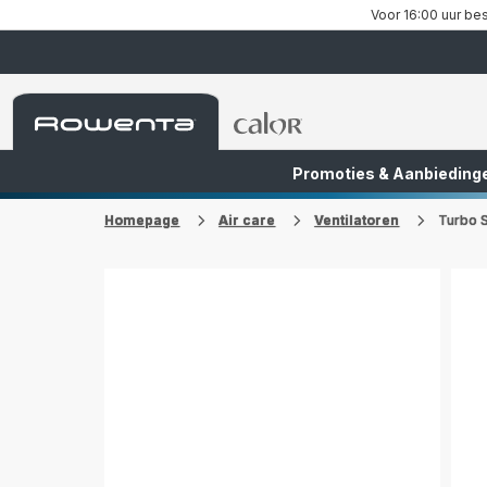
Voor 16:00 uur bes
Rowenta-
Rowenta-
startpagina
startpagina
Promoties & Aanbieding
FR
NL
Homepage
Air care
Ventilatoren
Turbo S