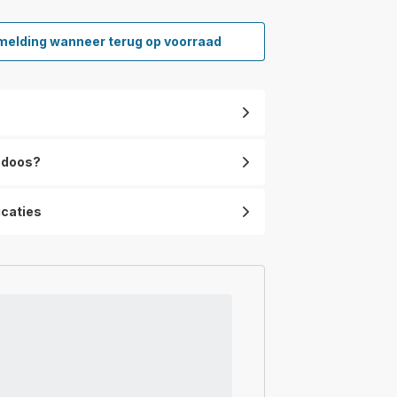
melding wanneer terug op voorraad
Turbo
Silence
Compact
3D
QV5050F0
Staande
ventilator
e doos?
-
3,4 m/s
-
icaties
20
snelheden
-
Stil