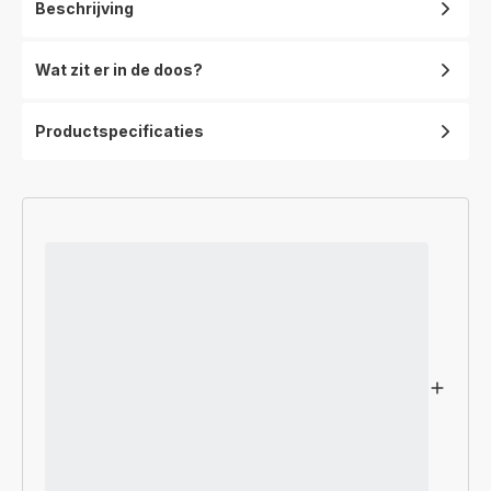
Beschrijving
Binnenluchtzuiveraar
–
3
Wat zit er in de doos?
filtratieniveaus
-
Efficiëntie:
Productspecificaties
tot
100%