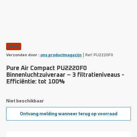
Nieuw
Verzonden door :
ons productmagazijn
|
Ref: PU2220F0
Pure Air Compact PU2220F0
Binnenluchtzuiveraar – 3 filtratieniveaus -
Efficiëntie: tot 100%
Niet beschikbaar
Ontvang melding wanneer terug op voorraad
Pure
Air
Compact
PU2220F0