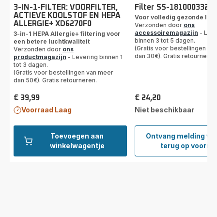
3-IN-1-FILTER: VOORFILTER,
Filter SS-1810003325
ACTIEVE KOOLSTOF EN HEPA
Voor volledig gezonde luc
ALLERGIE+ XD6270F0
Verzonden door
ons
accessoiremagazijn
- Leve
3-in-1 HEPA Allergie+ filtering voor
binnen 3 tot 5 dagen.
een betere luchtkwaliteit
(Gratis voor bestellingen va
Verzonden door
ons
dan 30€). Gratis retourneren
productmagazijn
- Levering binnen 1
tot 3 dagen.
(Gratis voor bestellingen van meer
dan 50€). Gratis retourneren.
€ 39,99
€ 24,20
Prijs
Prijs
Voorraad Laag
Niet beschikbaar
Toevoegen aan
Ontvang melding w
Filter
winkelwagentje
terug op voorra
SS-
18100