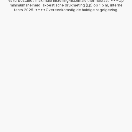
vs turbostand / maximale instelling/maximale thermostaat. ***Op
minimumsnelheid, akoestische drukmeting (Lp) op 1,5 m, interne
tests 2025. ****Overeenkomstig de huidige regelgeving.