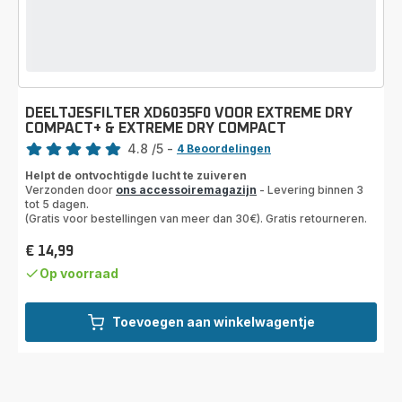
DEELTJESFILTER XD6035F0 VOOR EXTREME DRY
COMPACT+ & EXTREME DRY COMPACT
Beoordeling
4.8
/5
-
4 Beoordelingen
ratings.4.8
Helpt de ontvochtigde lucht te zuiveren
Verzonden door
ons accessoiremagazijn
- Levering binnen 3
tot 5 dagen.
(Gratis voor bestellingen van meer dan 30€). Gratis retourneren.
€ 14,99
Prijs
Op voorraad
Toevoegen aan winkelwagentje