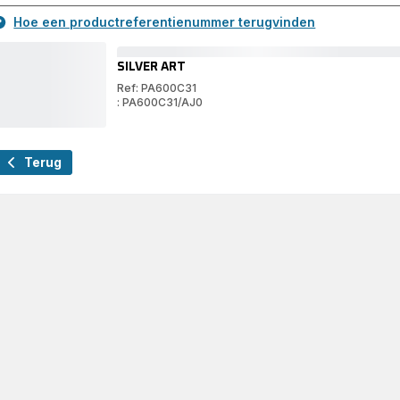
Hoe een productreferentienummer terugvinden
SILVER ART
Ref: PA600C31
: PA600C31/AJ0
SILVER
ART
SILVER
ART
Terug