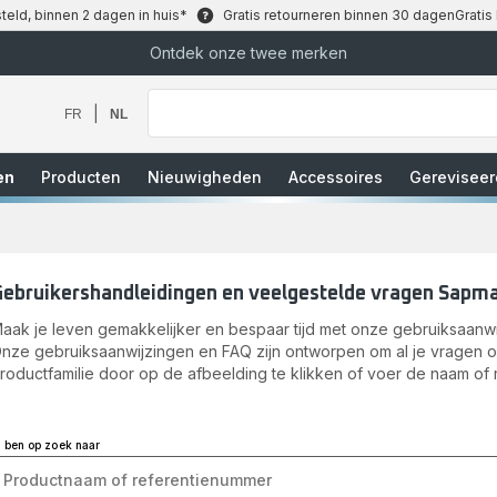
teld, binnen 2 dagen in huis*
Gratis retourneren binnen 30 dagen
Gratis
Ontdek onze twee merken
Waar
bent
u
|
FR
NL
naar
op
zoek?
en
Producten
Nieuwigheden
Accessoires
Gereviseer
Gebruikershandleidingen en veelgestelde vragen Sapm
aak je leven gemakkelijker en bespaar tijd met onze gebruiksaanwi
nze gebruiksaanwijzingen en FAQ zijn ontworpen om al je vragen 
roductfamilie door op de afbeelding te klikken of voer de naam of 
k ben op zoek naar