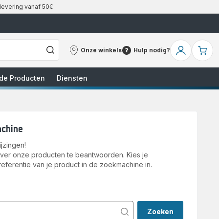
 levering vanaf 50€
Onze winkels
Hulp nodig?
Onze
Hulp
Mijn
Mi
winkels
nodig?
account
wi
de Producten
Diensten
achine
jzingen!
over onze producten te beantwoorden. Kies je
referentie van je product in de zoekmachine in.
Zoeken