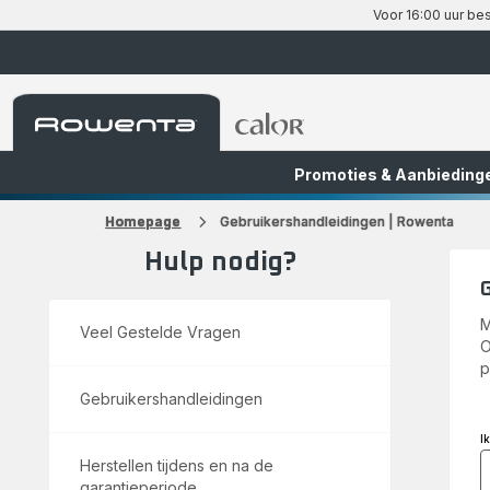
Voor 16:00 uur bes
Rowenta-
Rowenta-
startpagina
startpagina
Promoties & Aanbieding
FR
NL
Homepage
Gebruikershandleidingen | Rowenta
Hulp nodig?
M
Veel Gestelde Vragen
O
p
Gebruikershandleidingen
I
Herstellen tijdens en na de
garantieperiode