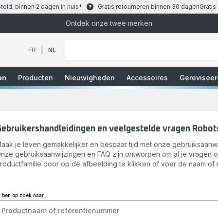
teld, binnen 2 dagen in huis*
Gratis retourneren binnen 30 dagen
Gratis
Ontdek onze twee merken
Waar
bent
u
|
FR
NL
naar
op
zoek?
en
Producten
Nieuwigheden
Accessoires
Gereviseer
Gebruikershandleidingen en veelgestelde vragen Robot
aak je leven gemakkelijker en bespaar tijd met onze gebruiksaanwi
nze gebruiksaanwijzingen en FAQ zijn ontworpen om al je vragen 
roductfamilie door op de afbeelding te klikken of voer de naam of 
k ben op zoek naar