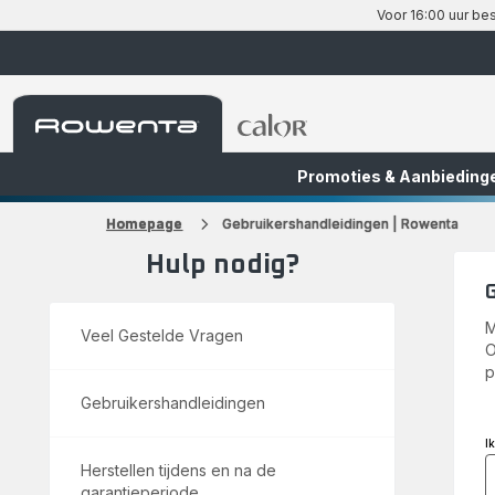
Voor 16:00 uur bes
Rowenta-
Rowenta-
startpagina
startpagina
Promoties & Aanbieding
FR
NL
Homepage
Gebruikershandleidingen | Rowenta
Hulp nodig?
M
Veel Gestelde Vragen
O
p
Gebruikershandleidingen
I
Herstellen tijdens en na de
garantieperiode