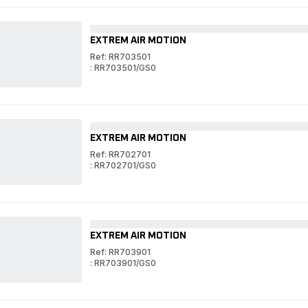
Plorer
Serie
130
AI
EXTREM AIR MOTION
RR9067
Robotstofzuiger
Ref: RR703501
-
: RR703501/GS0
2.700Pa
EXTREM
-
AIR
EXTREM
Technologie:
MOTION
AIR
Camera
MOTION
+
Laser
EXTREM AIR MOTION
Ref: RR702701
: RR702701/GS0
EXTREM
AIR
EXTREM
MOTION
AIR
MOTION
EXTREM AIR MOTION
Ref: RR703901
: RR703901/GS0
EXTREM
AIR
EXTREM
MOTION
AIR
MOTION