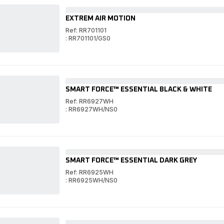
EXTREM AIR MOTION
Ref: RR701101
: RR701101/GS0
EXTREM
AIR
EXTREM
MOTION
AIR
MOTION
SMART FORCE™ ESSENTIAL BLACK & WHITE
Ref: RR6927WH
: RR6927WH/NS0
SMART
FORCE™
SMART
ESSENTIAL
FORCE™
BLACK
ESSENTIAL
&
BLACK
WHITE
&
SMART FORCE™ ESSENTIAL DARK GREY
WHITE
Ref: RR6925WH
: RR6925WH/NS0
SMART
FORCE™
SMART
ESSENTIAL
FORCE™
DARK
ESSENTIAL
GREY
DARK