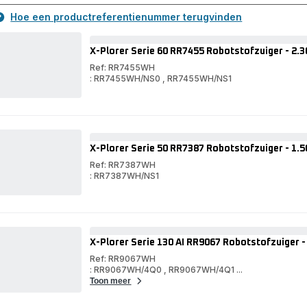
Hoe een productreferentienummer terugvinden
X-Plorer Serie 60 RR7455 Robotstofzuiger - 2.
Ref: RR7455WH
: RR7455WH/NS0
,
RR7455WH/NS1
X-
Plorer
X-
Serie
Plorer
60
Serie
RR7455
60
Robotstofzuiger
RR7455
X-Plorer Serie 50 RR7387 Robotstofzuiger - 1.
-
Robotstofzuiger
2.300Pa
-
Ref: RR7387WH
-
2.300Pa
: RR7387WH/NS1
Technologie:
-
X-
Gyroscoop
Technologie:
Plorer
X-
Gyroscoop
Serie
Plorer
50
Serie
RR7387
50
Robotstofzuiger
RR7387
X-Plorer Serie 130 AI RR9067 Robotstofzuiger -
-
Robotstofzuiger
1.500Pa
-
Ref: RR9067WH
-
1.500Pa
: RR9067WH/4Q0
,
RR9067WH/4Q1
...
Technologie:
-
Toon meer
Gyroscoop
Technologie:
Gyroscoop
X-