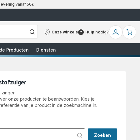
 levering vanaf 50€
Onze winkels
Hulp nodig?
Onze
Hulp
Mijn
Mi
winkels
nodig?
account
wi
de Producten
Diensten
stofzuiger
jzingen!
over onze producten te beantwoorden. Kies je
referentie van je product in de zoekmachine in.
Zoeken