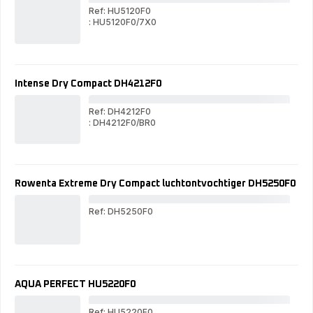
Ref: HU5120F0
: HU5120F0/7X0
IN
INTENSE
AQ
AQUA
CO
CONTROL
Intense Dry Compact DH4212F0
Ref: DH4212F0
: DH4212F0/BR0
Int
Intense
Dry
Dry
Com
Compact
DH
DH4212F0
Rowenta Extreme Dry Compact luchtontvochtiger DH5250F0
Ref: DH5250F0
Row
Ext
Dry
Com
luc
DH
AQUA PERFECT HU5220F0
Ref: HU5220F0