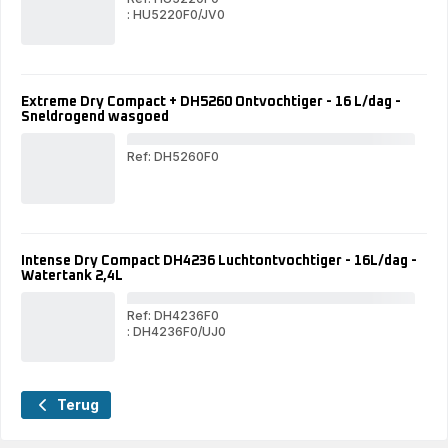
: HU5220F0/JV0
AQ
AQUA
PE
PERFECT
HU
HU5220F0
Extreme Dry Compact + DH5260 Ontvochtiger - 16 L/dag -
Sneldrogend wasgoed
Ref: DH5260F0
Ext
Dry
Com
+
DH
Ont
Intense Dry Compact DH4236 Luchtontvochtiger - 16L/dag -
-
Watertank 2,4L
16
L/d
-
Ref: DH4236F0
Sne
: DH4236F0/UJ0
Int
was
Intense
Dry
Dry
Com
Compact
DH
DH4236
Luc
Terug
Luchtontvochtiger
-
-
16L
16L/dag
-