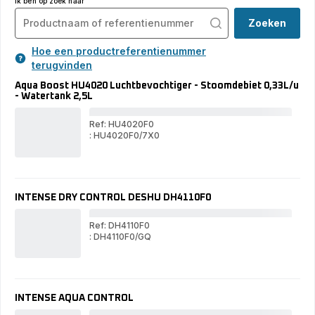
Ik ben op zoek naar
Zoeken
Hoe een productreferentienummer
terugvinden
Aqua Boost HU4020 Luchtbevochtiger - Stoomdebiet 0,33L/u
- Watertank 2,5L
Ref: HU4020F0
: HU4020F0/7X0
Aqu
Aqua
Boo
Boost
HU
HU4020
Luc
Luchtbevochtiger
-
-
Sto
INTENSE DRY CONTROL DESHU DH4110F0
Stoomdebiet
0,3
0,33L/u
-
-
Wat
Ref: DH4110F0
Watertank
2,5
: DH4110F0/GQ
2,5L
IN
INTENSE
DR
DRY
CO
CONTROL
DE
DESHU
DH4
DH4110F0
INTENSE AQUA CONTROL