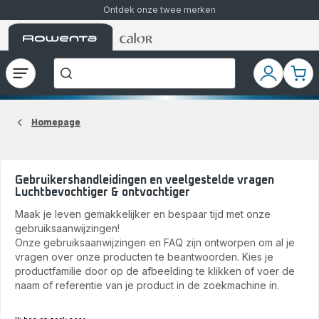
Ontdek onze twee merken
Rowenta-
Rowenta-
Waar
startpagina
startpagina
bent
u
naar
Open
Mijn
Mijn
op
het
accoun
wink
zoek?
menu
Homepage
Gebruikershandleidingen en veelgestelde vragen
Luchtbevochtiger & ontvochtiger
Maak je leven gemakkelijker en bespaar tijd met onze
gebruiksaanwijzingen!
Onze gebruiksaanwijzingen en FAQ zijn ontworpen om al je
vragen over onze producten te beantwoorden. Kies je
productfamilie door op de afbeelding te klikken of voer de
naam of referentie van je product in de zoekmachine in.