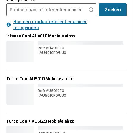
Ik ben op zoek naar
Zoeken
Hoe een productreferentienummer
terugvinden
Intense Cool AU4010 Mobiele airco
Ref: AU4010F0
: AU4010F0/UJ0
Int
Intense
Coo
Cool
AU
AU4010
Mob
Mobiele
airc
airco
Turbo Cool AU5010 Mobiele airco
Ref: AU5010F0
: AU5010F0/UJ0
Tur
Turbo
Coo
Cool
AU
AU5010
Mob
Mobiele
airc
airco
Turbo Cool+ AU5020 Mobiele airco