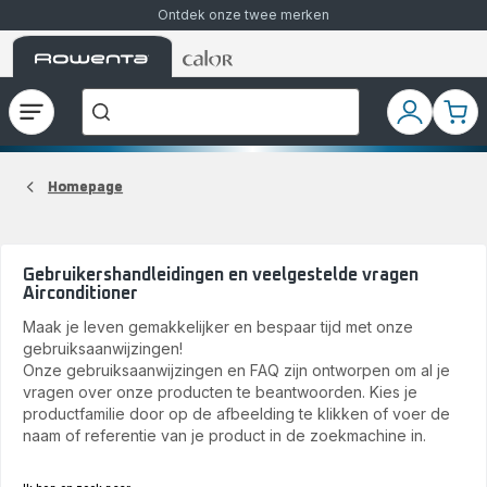
Ontdek onze twee merken
Rowenta-
Rowenta-
Waar
startpagina
startpagina
bent
u
naar
Open
Mijn
Mijn
op
het
accoun
wink
zoek?
menu
Homepage
Gebruikershandleidingen en veelgestelde vragen
Airconditioner
Maak je leven gemakkelijker en bespaar tijd met onze
gebruiksaanwijzingen!
Onze gebruiksaanwijzingen en FAQ zijn ontworpen om al je
vragen over onze producten te beantwoorden. Kies je
productfamilie door op de afbeelding te klikken of voer de
naam of referentie van je product in de zoekmachine in.