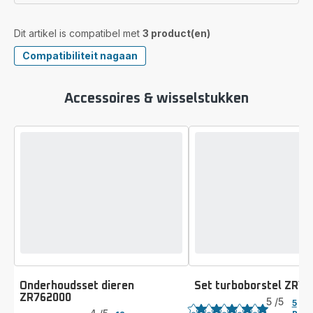
Dit artikel is compatibel met
3 product(en)
Compatibiliteit nagaan
Accessoires & wisselstukken
Onderhoudsset dieren
Set turboborstel ZR7
Beoordeling
ZR762000
Beoordeling
5
/5
5