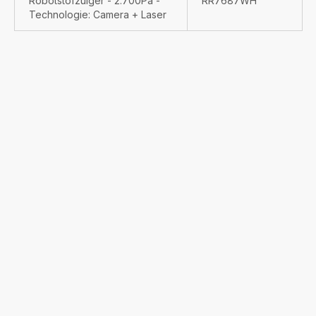
Robotstofzuiger - 2.700Pa -
RR7687WH
Technologie: Camera + Laser