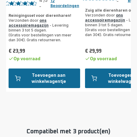
4
/5
Beoo
12
-
Beoordeling
Beoordelingen
-
Beoordeling
met
Zuig alle dierenharen op!
met
Verzonden door
ons
Reinigingsset voor dierenharen!
5
accessoiremagazijn
- Leve
Verzonden door
ons
4
sterren
binnen 3 tot 5 dagen.
accessoiremagazijn
- Levering
sterren
(gemiddeld)
(Gratis voor bestellingen va
binnen 3 tot 5 dagen.
(gemiddeld)
dan 30€). Gratis retourneren
(Gratis voor bestellingen van meer
dan 30€). Gratis retourneren.
€ 23,99
€ 29,99
Prijs
Prijs
Op voorraad
Op voorraad
Toevoegen aan
Toevoegen a
winkelwagentje
winkelwagen
Compatibel met 3 product(en)