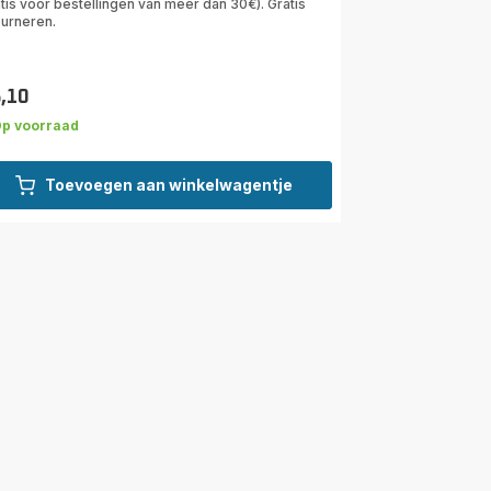
tis voor bestellingen van meer dan 30€). Gratis
ourneren.
5,10
s
p voorraad
Toevoegen aan winkelwagentje