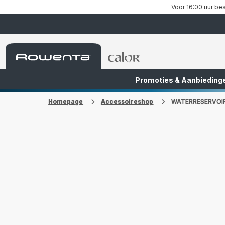
Voor 16:00 uur bes
Rowenta-
Rowenta-
startpagina
startpagina
Promoties & Aanbieding
FR
NL
Homepage
Accessoireshop
WATERRESERVOIR