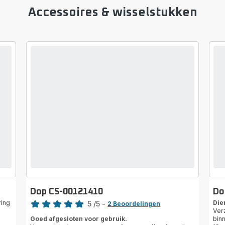
Accessoires & wisselstukken
Dop CS-00121410
Do
Beoordeling
ring
Die
5
/5
-
2 Beoordelingen
Ver
Beoordeling
Goed afgesloten voor gebruik.
binn
met