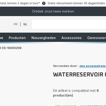
teld, binnen 2 dagen in huis*
Gratis retourneren binnen 30 dagen
Gratis
Ontdek onze twee merken
Waar
bent
u
|
FR
NL
naar
op
zoek?
en
Producten
Nieuwigheden
Accessoires
Gereviseer
 CS-10000209
Verzonden door :
ons accessoirem
WATERRESERVOIR 
Dit artikel is compatibel met
6
product(en)