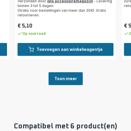
Verzonden door
ons accessoiremagazijn
- Levering
(Gra
5
binnen 3 tot 5 dagen.
ret
sterren
(Gratis voor bestellingen van meer dan 30€). Gratis
retourneren.
(gemiddeld)
€ 5,10
€ 
Prijs
Prij
Op voorraad
O
Toevoegen aan winkelwagentje
Toon meer
Compatibel met 6 product(en)