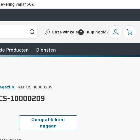
 levering vanaf 50€
Onze winkels
Hulp nodig?
Onze
Hulp
Mijn
Mi
winkels
nodig?
account
wi
de Producten
Diensten
agazijn
|
Ref: CS-10000209
CS-10000209
Compatibiliteit
nagaan