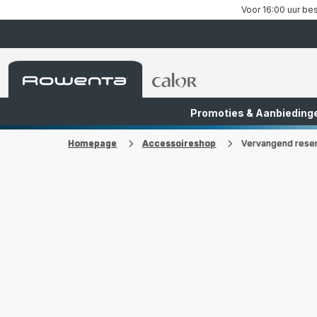
Voor 16:00 uur bes
Rowenta-
Rowenta-
startpagina
startpagina
Promoties & Aanbieding
FR
NL
Homepage
Accessoireshop
Vervangend rese