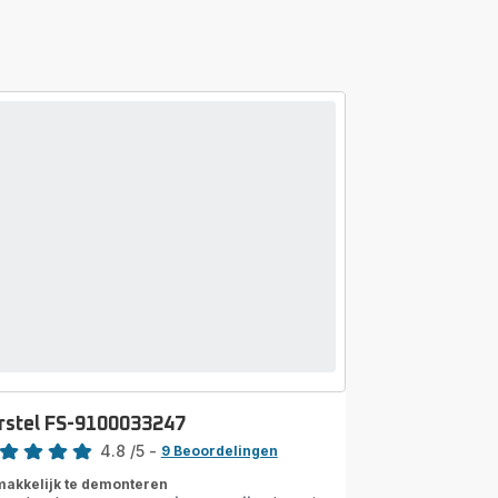
rstel FS-9100033247
rdeling
4.8
/5
-
9 Beoordelingen
ngs.4.8
akkelijk te demonteren