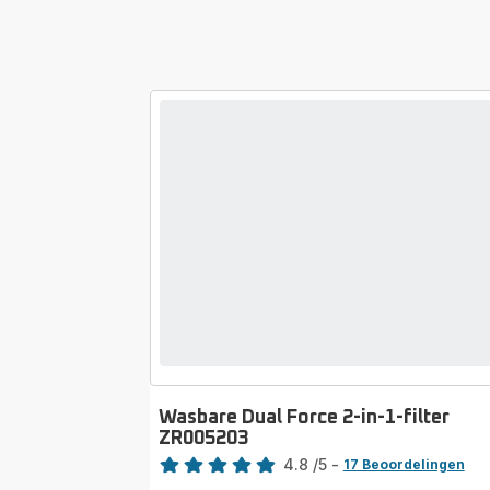
Wasbare Dual Force 2-in-1-filter
ZR005203
Beoordeling
4.8
/5
-
17 Beoordelingen
ratings.4.8