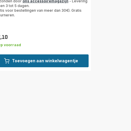
zonden door
ons accessoiremagazijn
- Levering
en 3 tot 5 dagen.
tis voor bestellingen van meer dan 30€). Gratis
ourneren.
7,10
s
p voorraad
Toevoegen aan winkelwagentje