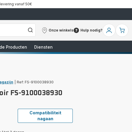
 levering vanaf 50€
Onze winkels
Hulp nodig?
Onze
Hulp
Mijn
Mi
winkels
nodig?
account
wi
de Producten
Diensten
agazijn
|
Ref: FS-9100038930
oir FS-9100038930
Compatibiliteit
nagaan