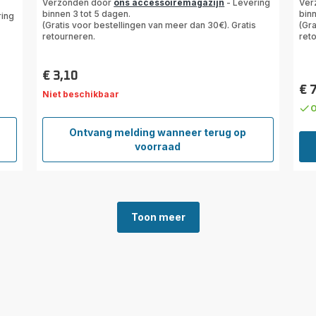
Verzonden door
ons accessoiremagazijn
- Levering
Ver
5
binnen 3 tot 5 dagen.
binn
ring
sterren
(Gratis voor bestellingen van meer dan 30€). Gratis
(Gra
retourneren.
ret
(gemiddeld)
€ 3,10
Prijs
€ 
Niet beschikbaar
Prij
O
Ontvang melding wanneer terug op
Schuimfilter
voorraad
FS-
9100033242
Toon meer