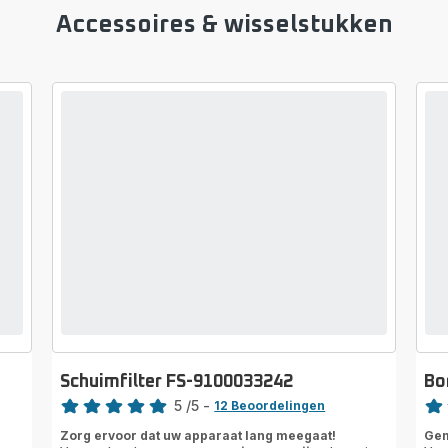
Accessoires & wisselstukken
Schuimfilter FS-9100033242
Bo
Beoordeling
Beoo
5
/5
-
12 Beoordelingen
Beoordeling
rati
Zorg ervoor dat uw apparaat lang meegaat!
Gem
met