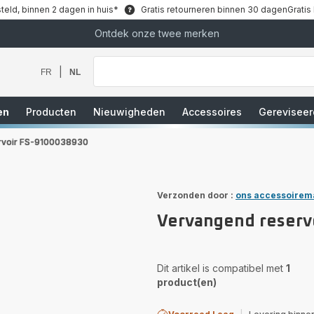
teld, binnen 2 dagen in huis*
Gratis retourneren binnen 30 dagen
Gratis
Ontdek onze twee merken
Waar
bent
u
|
FR
NL
naar
op
zoek?
en
Producten
Nieuwigheden
Accessoires
Gereviseer
rvoir FS-9100038930
Verzonden door :
ons accessoirem
Vervangend reserv
Dit artikel is compatibel met
1
product(en)