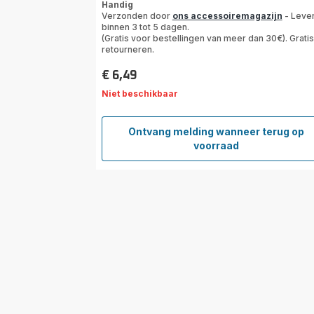
Handig
Verzonden door
ons accessoiremagazijn
- Leve
binnen 3 tot 5 dagen.
(Gratis voor bestellingen van meer dan 30€). Gratis
retourneren.
€ 6,49
Prijs
Niet beschikbaar
Ontvang melding wanneer terug op
Wasbare
voorraad
Dual
Force
2-
in-
1-
filter
ZR005203