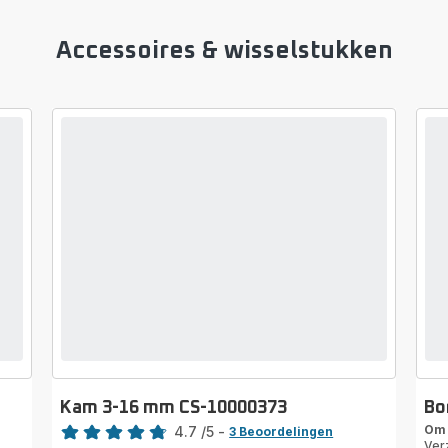
Accessoires & wisselstukken
Kam 3-16 mm CS-10000373
Bo
Beoordeling
Om 
4.7
/5
-
3 Beoordelingen
Ver