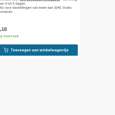
en 3 tot 5 dagen.
tis voor bestellingen van meer dan 30€). Gratis
ourneren.
3,10
s
p voorraad
Toevoegen aan winkelwagentje