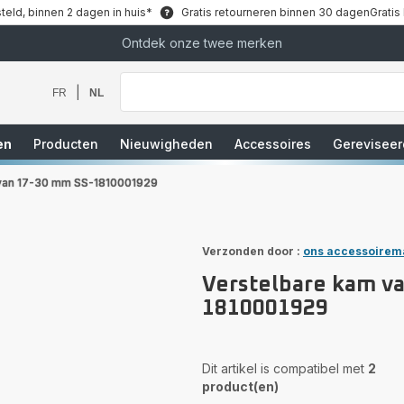
teld, binnen 2 dagen in huis*
Gratis retourneren binnen 30 dagen
Gratis
Ontdek onze twee merken
Waar
bent
u
|
FR
NL
naar
op
zoek?
en
Producten
Nieuwigheden
Accessoires
Gereviseer
 van 17-30 mm SS-1810001929
Verzonden door :
ons accessoirem
Verstelbare kam v
1810001929
Dit artikel is compatibel met
2
product(en)