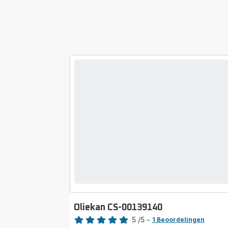
Oliekan CS-00139140
Beoordeling
5
/5
-
1 Beoordelingen