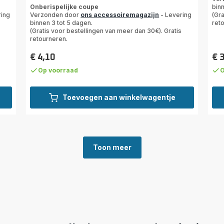
ratings.4.7
Onberispelijke coupe
binn
ring
Verzonden door
ons accessoiremagazijn
- Levering
(Gra
binnen 3 tot 5 dagen.
ret
(Gratis voor bestellingen van meer dan 30€). Gratis
retourneren.
€ 4,10
€ 
Prijs
Prij
Op voorraad
O
Toevoegen aan winkelwagentje
Toon meer