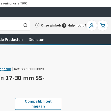
 levering vanaf 50€
Onze winkels
Hulp nodig?
Onze
Hulp
Mijn
Mi
winkels
nodig?
account
wi
de Producten
Diensten
agazijn
|
Ref: SS-1810001929
an 17-30 mm SS-
Compatibiliteit
nagaan