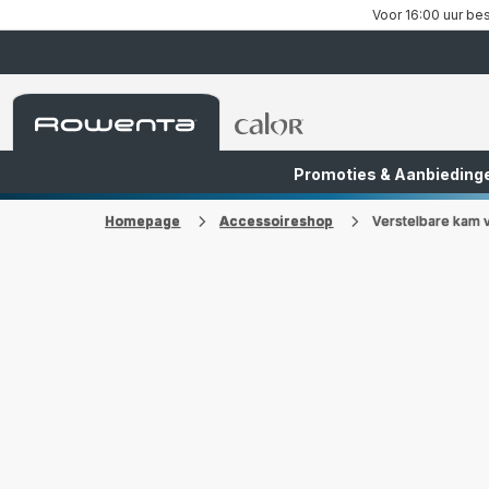
Voor 16:00 uur bes
Rowenta-
Rowenta-
startpagina
startpagina
Promoties & Aanbieding
FR
NL
Homepage
Accessoireshop
Verstelbare kam