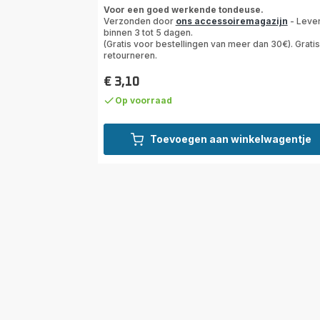
Beoordeling
Voor een goed werkende tondeuse.
met
Verzonden door
ons accessoiremagazijn
- Leve
5
binnen 3 tot 5 dagen.
sterren
(Gratis voor bestellingen van meer dan 30€). Gratis
retourneren.
(gemiddeld)
€ 3,10
Prijs
Op voorraad
Toevoegen aan winkelwagentje