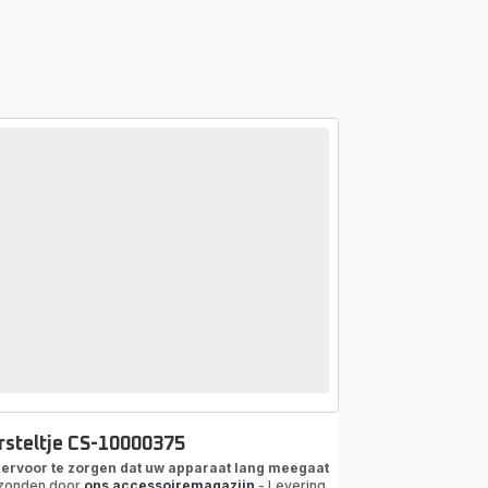
rsteltje CS-10000375
ervoor te zorgen dat uw apparaat lang meegaat
zonden door
ons accessoiremagazijn
- Levering