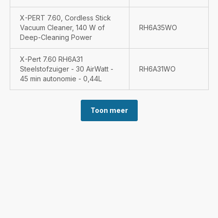
X-PERT 7.60, Cordless Stick
Vacuum Cleaner, 140 W of
RH6A35WO
Deep-Cleaning Power
X-Pert 7.60 RH6A31
Steelstofzuiger - 30 AirWatt -
RH6A31WO
45 min autonomie - 0,44L
Toon meer