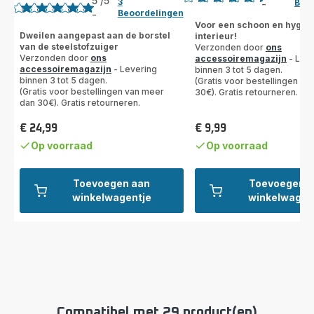
5
/5
3
Beo
-
ratings.4.4
Beoordelingen
-
Beoordeling
Voor een schoon en hygië
met
Dweilen aangepast aan de borstel
interieur!
van de steelstofzuiger
Verzonden door
ons
5
Verzonden door
ons
accessoiremagazijn
- Leve
sterren
accessoiremagazijn
- Levering
binnen 3 tot 5 dagen.
(gemiddeld)
binnen 3 tot 5 dagen.
(Gratis voor bestellingen v
(Gratis voor bestellingen van meer
30€). Gratis retourneren.
dan 30€). Gratis retourneren.
€ 24,99
€ 9,99
Prijs
Prijs
Op voorraad
Op voorraad
Toevoegen aan
Toevoegen 
winkelwagentje
winkelwagen
Compatibel met 29 product(en)