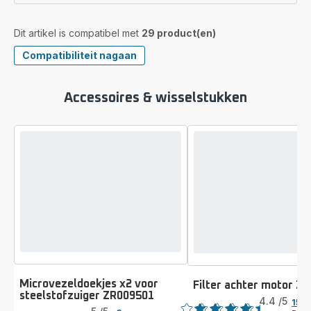
Dit artikel is compatibel met
29 product(en)
Compatibiliteit nagaan
Accessoires & wisselstukken
Microvezeldoekjes x2 voor
Filter achter motor Z
Beoordeling
steelstofzuiger ZR009501
Beoordeling
4.4
/5
15