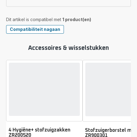
Dit artikel is compatibel met
1 product(en)
Compatibiliteit nagaan
Accessoires & wisselstukken
4 Hygiëne+ stofzuigzakken
Stofzuigerborstel met
ZR200520
ZR900301
Beoordeling
Beoordeling