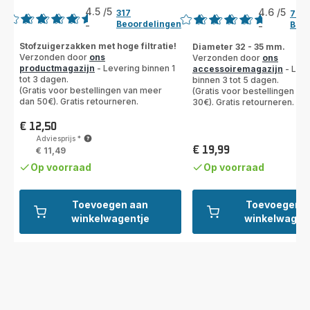
4.5
/5
4.6
/5
317
72
Beoordelingen
Beoo
-
-
ratings.4.5
ratings.4.6
Stofzuigerzakken met hoge filtratie!
Diameter 32 - 35 mm.
Verzonden door
ons
Verzonden door
ons
productmagazijn
- Levering binnen 1
accessoiremagazijn
- Leve
tot 3 dagen.
binnen 3 tot 5 dagen.
(Gratis voor bestellingen van meer
(Gratis voor bestellingen v
dan 50€). Gratis retourneren.
30€). Gratis retourneren.
€ 12,50
Prijs
Adviesprijs
*
€ 19,99
€ 11,49
Prijs
Op voorraad
Op voorraad
Toevoegen aan
Toevoegen a
winkelwagentje
winkelwagen