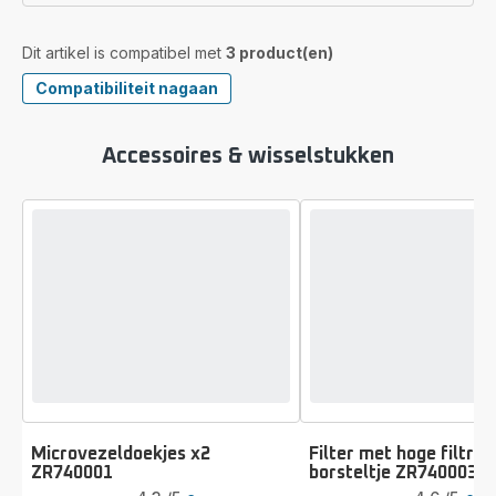
Dit artikel is compatibel met
3 product(en)
Compatibiliteit nagaan
Accessoires & wisselstukken
Microvezeldoekjes x2
Filter met hoge filtrat
ZR740001
borsteltje ZR740003
Beoordeling
Beoordeling