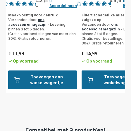
4.3
/5
4.6
/5
3
61
Beoordelingen
Beo
-
-
ratings.4.3
ratings.4.6
Maak vochtig voor gebruik
Filtert schadelijke allerge
Verzonden door
ons
zuigt ze op
accessoiremagazijn
- Levering
Verzonden door
ons
binnen 3 tot 5 dagen.
accessoiremagazijn
- Lev
(Gratis voor bestellingen van meer dan
binnen 3 tot 5 dagen.
30€). Gratis retourneren.
(Gratis voor bestellingen v
30€). Gratis retourneren.
€ 11,99
€ 14,99
Prijs
Prijs
Op voorraad
Op voorraad
Toevoegen aan
Toevoegen 
winkelwagentje
winkelwagen
Compatibel met 3 product(en)