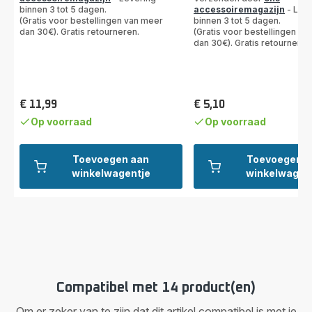
binnen 3 tot 5 dagen.
accessoiremagazijn
- Leve
(Gratis voor bestellingen van meer
binnen 3 tot 5 dagen.
dan 30€). Gratis retourneren.
(Gratis voor bestellingen va
dan 30€). Gratis retourneren
€ 11,99
€ 5,10
Prijs
Prijs
Op voorraad
Op voorraad
Toevoegen aan
Toevoegen a
winkelwagentje
winkelwagen
Compatibel met 14 product(en)
Om er zeker van te zijn dat dit artikel compatibel is met je