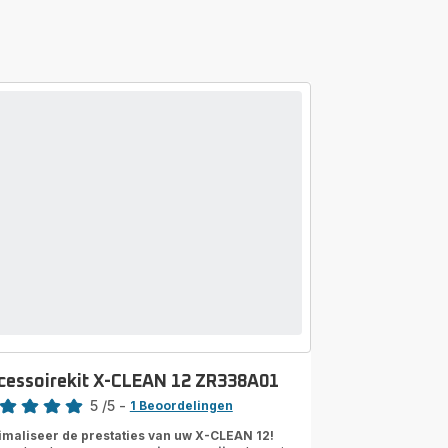
cessoirekit X-CLEAN 12 ZR338A01
rdeling
5
/5
-
1 Beoordelingen
ordeling
imaliseer de prestaties van uw X-CLEAN 12!