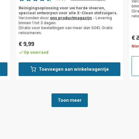
Ver
ratings.4.5
5
binn
Reinigingsoplossing voor uw harde vloeren,
ste
(Gra
speciaal ontworpen voor alle X-Clean stofzuigers.
ret
(ge
Verzonden door
ons productmagazijn
- Levering
binnen 1 tot 3 dagen.
(Gratis voor bestellingen van meer dan 50€). Gratis
retourneren.
€ 
Prij
€ 9,99
Nie
Prijs
Op voorraad
Toevoegen aan winkelwagentje
Toon meer