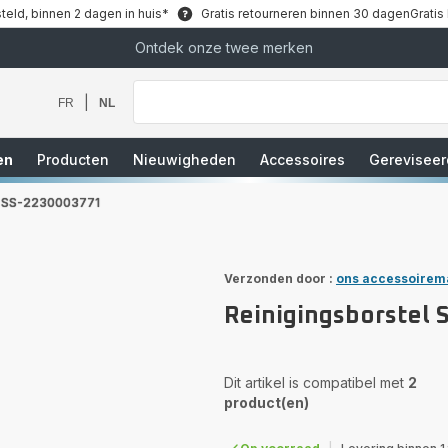
teld, binnen 2 dagen in huis*
Gratis retourneren binnen 30 dagen
Gratis
Ontdek onze twee merken
Waar
bent
u
|
FR
NL
naar
op
zoek?
en
Producten
Nieuwigheden
Accessoires
Gereviseer
el SS-2230003771
Verzonden door :
ons accessoirem
Reinigingsborstel
Dit artikel is compatibel met
2
product(en)