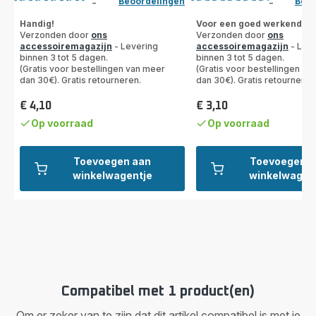
Beoordelingen
Beoo
-
-
Beoordeling
Beoordeling
met
met
Handig!
Voor een goed werkende t
Verzonden door
ons
Verzonden door
ons
4
5
accessoiremagazijn
- Levering
accessoiremagazijn
- Leve
sterren
sterren
binnen 3 tot 5 dagen.
binnen 3 tot 5 dagen.
(gemiddeld)
(gemiddeld)
(Gratis voor bestellingen van meer
(Gratis voor bestellingen va
dan 30€). Gratis retourneren.
dan 30€). Gratis retourneren
€ 4,10
€ 3,10
Prijs
Prijs
Op voorraad
Op voorraad
Toevoegen aan
Toevoegen a
winkelwagentje
winkelwagen
Compatibel met 1 product(en)
Om er zeker van te zijn dat dit artikel compatibel is met je