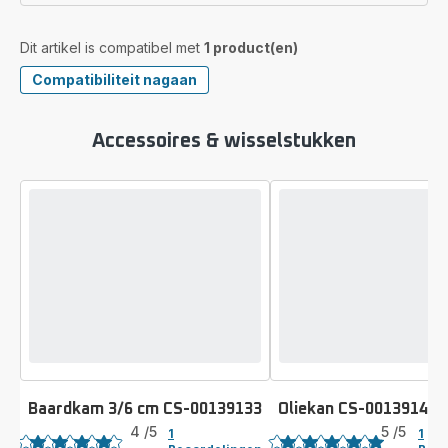
Dit artikel is compatibel met
1 product(en)
Compatibiliteit nagaan
Accessoires & wisselstukken
Baardkam 3/6 cm CS-00139133
Oliekan CS-00139140
Beoordeling
Beoordeling
4
/5
5
/5
1
1