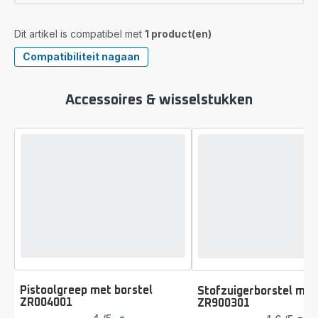
Dit artikel is compatibel met
1 product(en)
Compatibiliteit nagaan
Accessoires & wisselstukken
Pistoolgreep met borstel
Stofzuigerborstel met
ZR004001
ZR900301
Beoordeling
Beoordeling