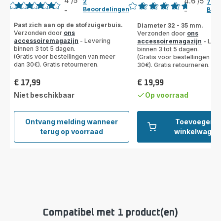
4
/5
4.6
/5
2
72
Beoordelingen
Beoo
-
-
Beoordeling
ratings.4.6
met
Past zich aan op de stofzuigerbuis.
Diameter 32 - 35 mm.
Verzonden door
ons
Verzonden door
ons
4
accessoiremagazijn
- Levering
accessoiremagazijn
- Leve
sterren
binnen 3 tot 5 dagen.
binnen 3 tot 5 dagen.
(gemiddeld)
(Gratis voor bestellingen van meer
(Gratis voor bestellingen v
dan 30€). Gratis retourneren.
30€). Gratis retourneren.
€ 17,99
€ 19,99
Prijs
Prijs
Niet beschikbaar
Op voorraad
Ontvang melding wanneer
Toevoegen a
Pistoolgreep
terug op voorraad
winkelwagen
met
borstel
ZR004001
Compatibel met 1 product(en)