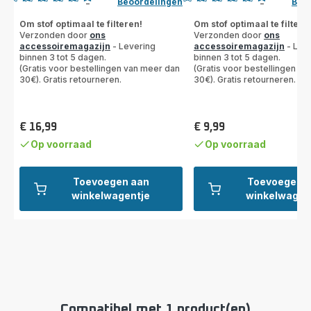
Beoordelingen
Beo
-
-
ratings.4.9
ratings.4.7
Om stof optimaal te filteren!
Om stof optimaal te filtere
Verzonden door
ons
Verzonden door
ons
accessoiremagazijn
- Levering
accessoiremagazijn
- Lev
binnen 3 tot 5 dagen.
binnen 3 tot 5 dagen.
(Gratis voor bestellingen van meer dan
(Gratis voor bestellingen v
30€). Gratis retourneren.
30€). Gratis retourneren.
€ 16,99
€ 9,99
Prijs
Prijs
Op voorraad
Op voorraad
Toevoegen aan
Toevoegen 
winkelwagentje
winkelwagen
Compatibel met 1 product(en)