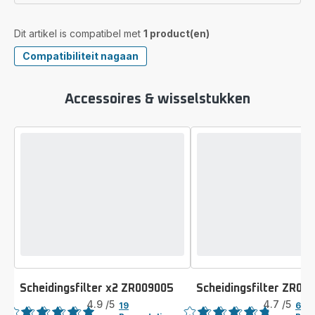
Dit artikel is compatibel met
1 product(en)
Compatibiliteit nagaan
Accessoires & wisselstukken
Scheidingsfilter x2 ZR009005
Scheidingsfilter ZR00
Beoordeling
Beoordeling
4.9
/5
4.7
/5
19
61