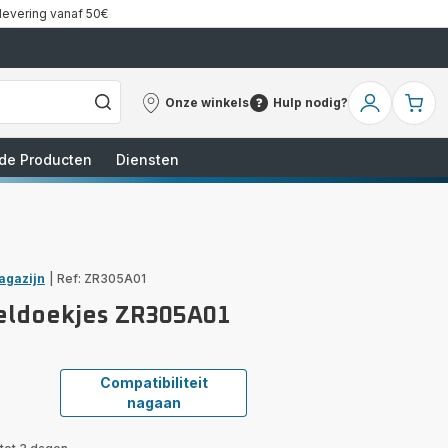
 levering vanaf 50€
Onze winkels
Hulp nodig?
Onze
Hulp
Mijn
Mi
winkels
nodig?
account
wi
de Producten
Diensten
agazijn
|
Ref: ZR305A01
zeldoekjes ZR305A01
Compatibiliteit
nagaan