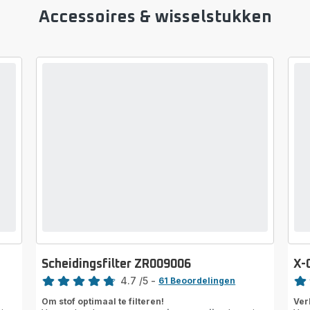
Accessoires & wisselstukken
Scheidingsfilter ZR009006
X-
Beoordeling
Beoo
4.7
/5
-
61 Beoordelingen
ratings.4.7
Beo
Om stof optimaal te filteren!
Ver
met