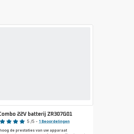
Combo 22V batterij ZR307G01
rdeling
5
/5
-
1 Beoordelingen
ordeling
hoog de prestaties van uw apparaat