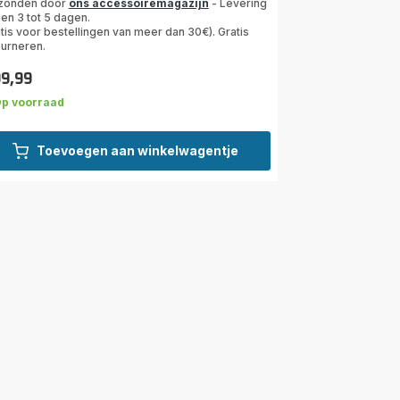
zonden door
ons accessoiremagazijn
- Levering
en 3 tot 5 dagen.
rren
tis voor bestellingen van meer dan 30€). Gratis
ourneren.
middeld)
99,99
s
p voorraad
Toevoegen aan winkelwagentje