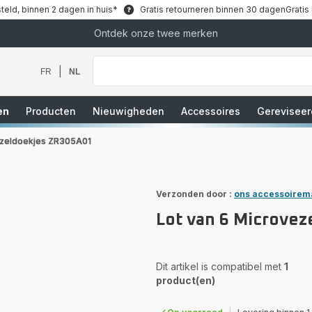
teld, binnen 2 dagen in huis*
Gratis retourneren binnen 30 dagen
Gratis
Ontdek onze twee merken
Waar
bent
u
|
FR
NL
naar
op
zoek?
en
Producten
Nieuwigheden
Accessoires
Gereviseer
ezeldoekjes ZR305A01
Verzonden door :
ons accessoirem
Lot van 6 Microve
Dit artikel is compatibel met
1
product(en)