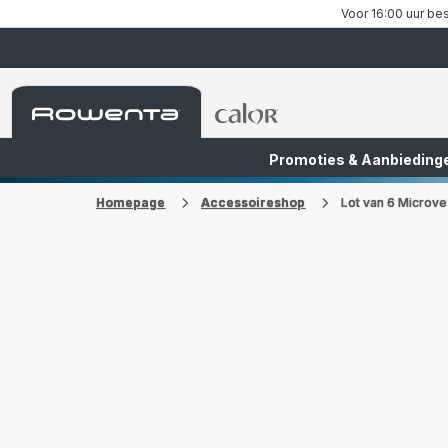
Voor 16:00 uur bes
Rowenta-
Rowenta-
startpagina
startpagina
Promoties & Aanbieding
FR
NL
Homepage
Accessoireshop
Lot van 6 Microv