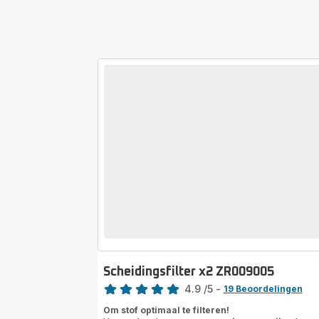
Scheidingsfilter x2 ZR009005
Beoordeling
4.9
/5
-
19 Beoordelingen
ratings.4.9
Om stof optimaal te filteren!