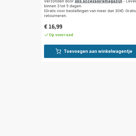
Verzonden door
ons accessoiremagazijn
- Leve
binnen 3 tot 5 dagen.
(Gratis voor bestellingen van meer dan 30€). Gratis
retourneren.
€ 16,99
Prijs
Op voorraad
Toevoegen aan winkelwagentje