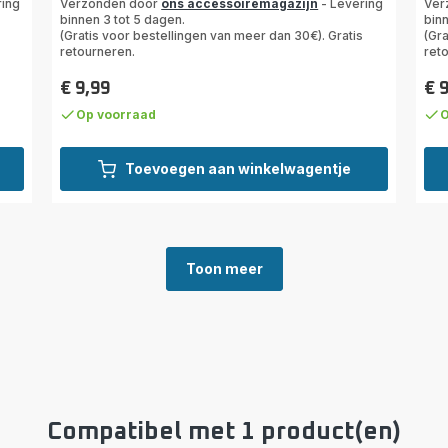
ring
Verzonden door
ons accessoiremagazijn
- Levering
Ver
5
binnen 3 tot 5 dagen.
binn
(Gratis voor bestellingen van meer dan 30€). Gratis
ste
(Gra
retourneren.
ret
(ge
€ 9,99
€ 
Prijs
Prij
Op voorraad
O
Toevoegen aan winkelwagentje
Toon meer
Compatibel met 1 product(en)