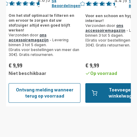
4.6
/5
4.4
/5
54
15
Beoordelingen
Beo
-
-
ratings.4.6
ratings.4.4
Om het stof optimaal te filteren en
Voor een schoon en hygië
om ervoor te zorgen dat uw
interieur!
stofzuiger altijd even goed blijft
Verzonden door
ons
werken!
accessoiremagazijn
- Lev
Verzonden door
ons
binnen 3 tot 5 dagen.
accessoiremagazijn
- Levering
(Gratis voor bestellingen v
binnen 3 tot 5 dagen.
30€). Gratis retourneren.
(Gratis voor bestellingen van meer dan
30€). Gratis retourneren.
€ 9,99
€ 9,99
Prijs
Prijs
Niet beschikbaar
Op voorraad
Ontvang melding wanneer
Toevoegen 
Schuimfilter
terug op voorraad
winkelwagen
ZR009010