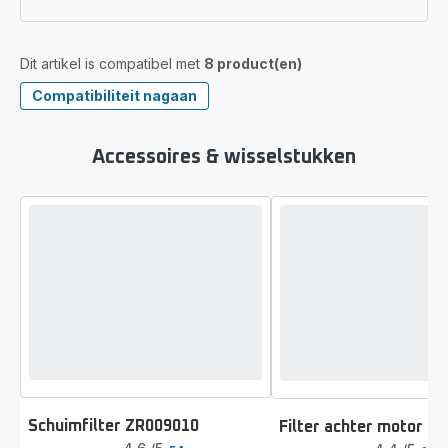
Dit artikel is compatibel met
8 product(en)
Compatibiliteit nagaan
Accessoires & wisselstukken
Schuimfilter ZR009010
Filter achter motor Z
Beoordeling
Beoordeling