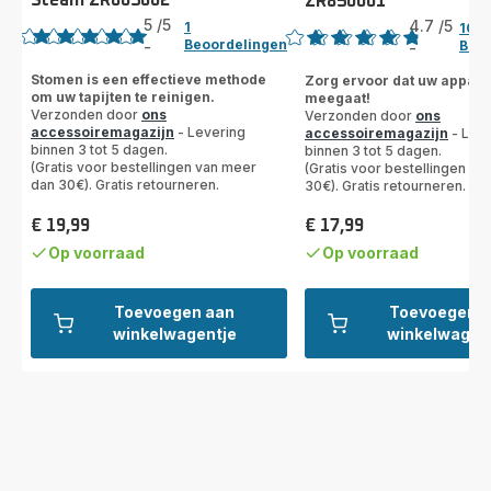
Steam ZR005802
ZR850001
Beoordeling
Beoordeling
5
/5
4.7
/5
1
10
Beoordelingen
Beoo
-
-
Beoordeling
ratings.4.7
met
Stomen is een effectieve methode
Zorg ervoor dat uw appara
om uw tapijten te reinigen.
meegaat!
5
Verzonden door
ons
Verzonden door
ons
sterren
accessoiremagazijn
- Levering
accessoiremagazijn
- Leve
(gemiddeld)
binnen 3 tot 5 dagen.
binnen 3 tot 5 dagen.
(Gratis voor bestellingen van meer
(Gratis voor bestellingen v
dan 30€). Gratis retourneren.
30€). Gratis retourneren.
€ 19,99
€ 17,99
Prijs
Prijs
Op voorraad
Op voorraad
Toevoegen aan
Toevoegen a
winkelwagentje
winkelwagen