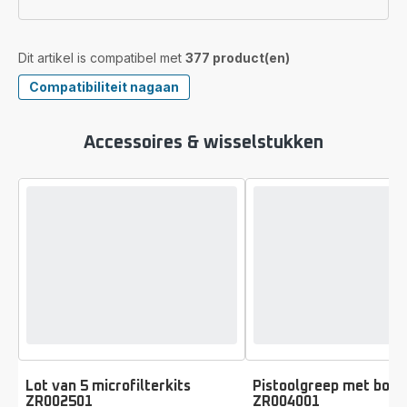
Dit artikel is compatibel met
377 product(en)
Compatibiliteit nagaan
Accessoires & wisselstukken
Lot van 5 microfilterkits
Pistoolgreep met bors
ZR002501
ZR004001
Beoordeling