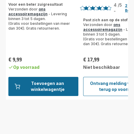
Voor een beter zuigresultaat
4
/5
2
Verzonden door
ons
Beoo
-
Beoordeling
accessoiremagazijn
- Levering
binnen 3 tot 5 dagen.
met
Past zich aan op de stofzu
(Gratis voor bestellingen van meer
Verzonden door
ons
4
dan 30€). Gratis retourneren.
accessoiremagazijn
- Leve
sterren
binnen 3 tot 5 dagen.
(gemiddeld)
(Gratis voor bestellingen va
dan 30€). Gratis retourneren
€ 9,99
€ 17,99
Prijs
Prijs
Op voorraad
Niet beschikbaar
Toevoegen aan
Ontvang melding w
Pisto
winkelwagentje
terug op voorra
met
borste
ZR00