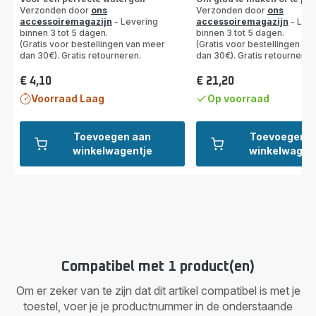
Verzonden door
ons
Verzonden door
ons
accessoiremagazijn
- Levering
accessoiremagazijn
- Leve
binnen 3 tot 5 dagen.
binnen 3 tot 5 dagen.
(Gratis voor bestellingen van meer
(Gratis voor bestellingen va
dan 30€). Gratis retourneren.
dan 30€). Gratis retourneren
€ 4,10
€ 21,20
Prijs
Prijs
Voorraad Laag
Op voorraad
Toevoegen aan
Toevoegen a
winkelwagentje
winkelwagen
Compatibel met 1 product(en)
Om er zeker van te zijn dat dit artikel compatibel is met je
toestel, voer je je productnummer in de onderstaande