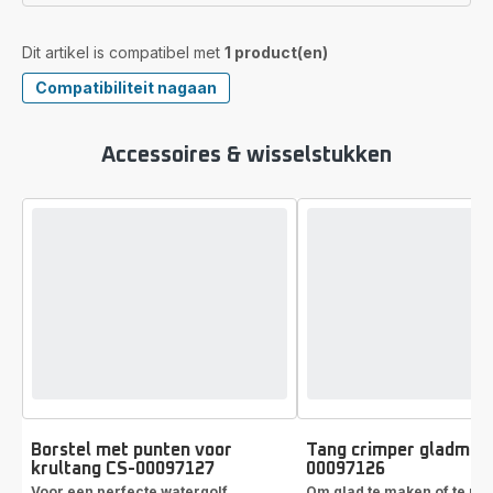
Dit artikel is compatibel met
1 product(en)
Compatibiliteit nagaan
Accessoires & wisselstukken
Borstel met punten voor
Tang crimper gladmak
krultang CS-00097127
00097126
Voor een perfecte watergolf
Om glad te maken of te pe