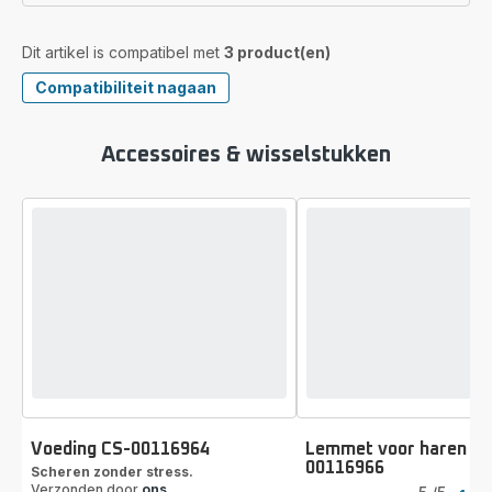
Dit artikel is compatibel met
3 product(en)
Compatibiliteit nagaan
Accessoires & wisselstukken
Voeding CS-00116964
Lemmet voor haren CS
00116966
Scheren zonder stress.
Beoordeling
Verzonden door
ons