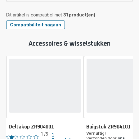
Dit artikel is compatibel met
31 product(en)
Compatibiliteit nagaan
Accessoires & wisselstukken
Deltakop ZR904001
Buigstuk ZR904101
Beoordeling
Vernuftig!
1
/5
1
Verzonden door
ons