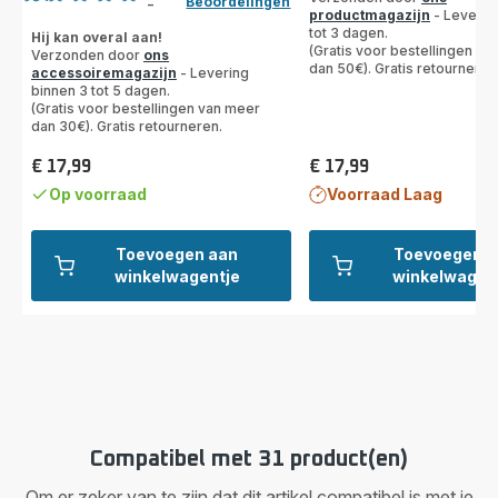
Beoordelingen
-
Beoordeling
productmagazijn
- Leverin
tot 3 dagen.
met
Hij kan overal aan!
(Gratis voor bestellingen va
Verzonden door
ons
1
dan 50€). Gratis retourneren
accessoiremagazijn
- Levering
ster
binnen 3 tot 5 dagen.
(gemiddeld)
(Gratis voor bestellingen van meer
dan 30€). Gratis retourneren.
€ 17,99
€ 17,99
Prijs
Prijs
Op voorraad
Voorraad Laag
Toevoegen aan
Toevoegen a
winkelwagentje
winkelwagen
Compatibel met 31 product(en)
Om er zeker van te zijn dat dit artikel compatibel is met je