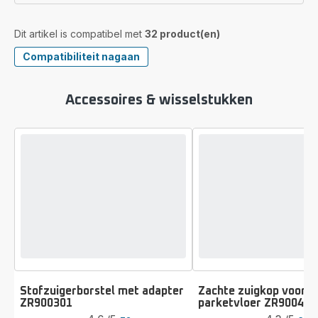
Dit artikel is compatibel met
32 product(en)
Compatibiliteit nagaan
Accessoires & wisselstukken
Stofzuigerborstel met adapter
Zachte zuigkop voor
ZR900301
parketvloer ZR900401
Beoordeling
Beoordeling