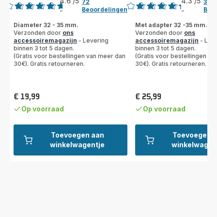
4.6
/5
4.3
/5
72
33
Beoordelingen
Beo
-
-
ratings.4.6
ratings.4.3
Diameter 32 - 35 mm.
Met adapter 32 -35 mm.
Verzonden door
ons
Verzonden door
ons
accessoiremagazijn
- Levering
accessoiremagazijn
- Lev
binnen 3 tot 5 dagen.
binnen 3 tot 5 dagen.
(Gratis voor bestellingen van meer dan
(Gratis voor bestellingen v
30€). Gratis retourneren.
30€). Gratis retourneren.
€ 19,99
€ 25,99
Prijs
Prijs
Op voorraad
Op voorraad
Toevoegen aan
Toevoegen 
winkelwagentje
winkelwagen