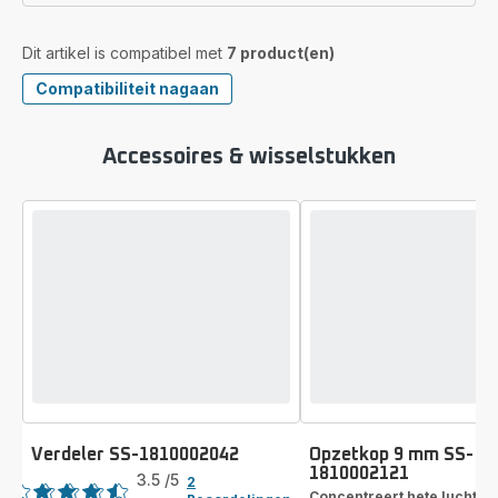
Dit artikel is compatibel met
7 product(en)
Compatibiliteit nagaan
Accessoires & wisselstukken
Verdeler SS-1810002042
Opzetkop 9 mm SS-
Beoordeling
1810002121
3.5
/5
2
Concentreert hete lucht