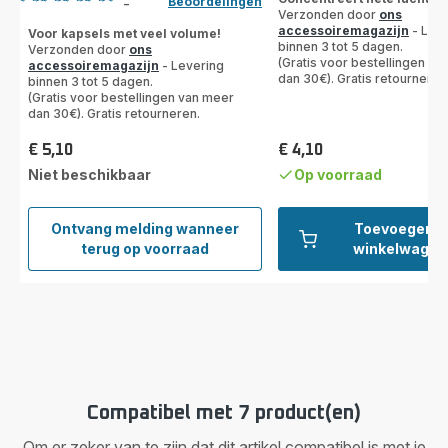
Beoordelingen
-
ratings.3.5
Verzonden door
ons
accessoiremagazijn
- Leve
Voor kapsels met veel volume!
binnen 3 tot 5 dagen.
Verzonden door
ons
(Gratis voor bestellingen va
accessoiremagazijn
- Levering
dan 30€). Gratis retourneren
binnen 3 tot 5 dagen.
(Gratis voor bestellingen van meer
dan 30€). Gratis retourneren.
€ 5,10
€ 4,10
Prijs
Prijs
Niet beschikbaar
Op voorraad
Ontvang melding wanneer
Toevoegen a
Verdeler
terug op voorraad
winkelwagen
SS-
1810002042
Compatibel met 7 product(en)
Om er zeker van te zijn dat dit artikel compatibel is met je