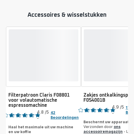
Accessoires & wisselstukken
Filterpatroon Claris F08801
Zakjes ontkalkingspoe
voor volautomatische
F054001B
Beoordeling
espressomachine
Beoordeling
4.9
/5
17
4.8
/5
Beo
42
-
ratings.4.9
Beoordelingen
-
ratings.4.8
Beschermt uw apparaat
Verzonden door
ons
Haal het maximale uit uw machine
accessoiremagazijn
- Lev
en uw koffie