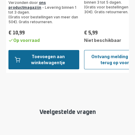
binnen 3 tot 5 dagen.
Verzonden door
ons
(Gratis voor bestellingen v
productmagazijn
- Levering binnen 1
30€). Gratis retourneren.
tot 3 dagen.
(Gratis voor bestellingen van meer dan
50€). Gratis retourneren.
€ 10,99
€ 5,99
Prijs
Prijs
Op voorraad
Niet beschikbaar
Toevoegen aan
Ontvang melding w
Zakje
winkelwagentje
terug op voorra
ontka
x2
F054
Veelgestelde vragen