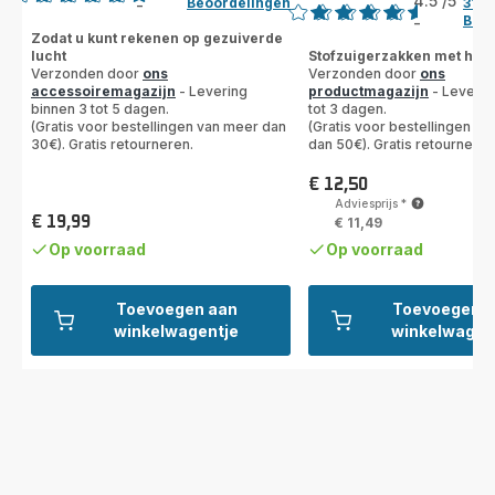
4.5
/5
Beoordelingen
317
-
ratings.4.8
Beoo
-
ratings.4.5
Zodat u kunt rekenen op gezuiverde
lucht
Stofzuigerzakken met hoge 
Verzonden door
ons
Verzonden door
ons
accessoiremagazijn
- Levering
productmagazijn
- Leverin
binnen 3 tot 5 dagen.
tot 3 dagen.
(Gratis voor bestellingen van meer dan
(Gratis voor bestellingen v
30€). Gratis retourneren.
dan 50€). Gratis retourneren
€ 12,50
Prijs
Adviesprijs
*
€ 19,99
€ 11,49
Prijs
Op voorraad
Op voorraad
Toevoegen aan
Toevoegen 
winkelwagentje
winkelwagen