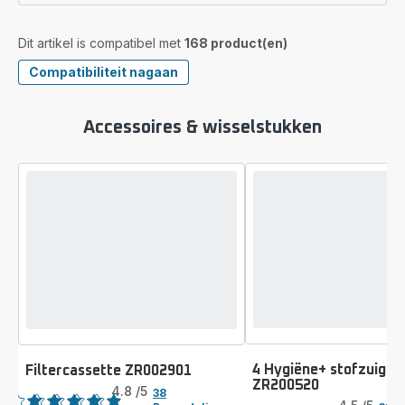
Dit artikel is compatibel met
168 product(en)
Compatibiliteit nagaan
Accessoires & wisselstukken
4 Hygiëne+ stofzuigz
Filtercassette ZR002901
Beoordeling
ZR200520
Beoordeling
4.8
/5
38