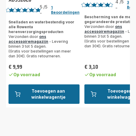
XD3510E0
Beoordeling
4
/5
3
5
/5
Beoo
1
-
Beoordeling
Beoordelingen
-
Beoordeling
met
Bescherming van de mess
met
gegarandeerde prestaties
Snelladen en waterbestendig voor
4
Verzonden door
ons
alle Rowenta
5
sterren
accessoiremagazijn
- Leve
herenverzorgingsproducten
sterren
(gemiddeld)
binnen 3 tot 5 dagen.
Verzonden door
ons
(gemiddeld)
(Gratis voor bestellingen va
accessoiremagazijn
- Levering
dan 30€). Gratis retourneren
binnen 3 tot 5 dagen.
(Gratis voor bestellingen van meer
dan 30€). Gratis retourneren.
€ 9,99
€ 3,10
Prijs
Prijs
Op voorraad
Op voorraad
Toevoegen aan
Toevoegen a
winkelwagentje
winkelwagen