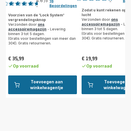
4.6
/5
Beo
16
-
ratings.4.8
Beoordelingen
-
ratings.4.6
Zodat u kunt rekenen op g
lucht
Voorzien van de 'Lock System'
Verzonden door
ons
vergrendelingsknop
accessoiremagazijn
- Lev
Verzonden door
ons
binnen 3 tot 5 dagen.
accessoiremagazijn
- Levering
(Gratis voor bestellingen v
binnen 3 tot 5 dagen.
30€). Gratis retourneren.
(Gratis voor bestellingen van meer dan
30€). Gratis retourneren.
€ 35,99
€ 19,99
Prijs
Prijs
Op voorraad
Op voorraad
Toevoegen aan
Toevoegen 
winkelwagentje
winkelwagen