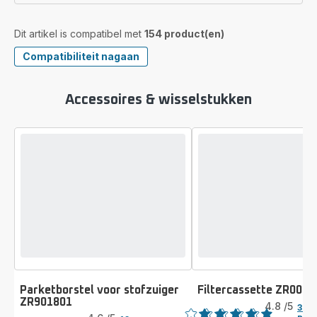
Dit artikel is compatibel met
154 product(en)
Compatibiliteit nagaan
Accessoires & wisselstukken
Parketborstel voor stofzuiger
Filtercassette ZR0029
Beoordeling
ZR901801
Beoordeling
4.8
/5
38