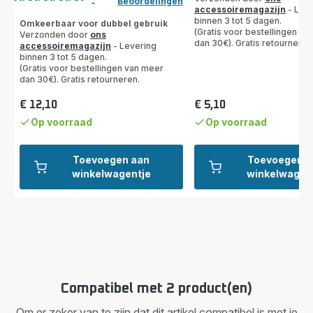
Beoordelingen
-
Beoordeling
accessoiremagazijn
- Leve
binnen 3 tot 5 dagen.
met
Omkeerbaar voor dubbel gebruik
(Gratis voor bestellingen va
Verzonden door
ons
4
dan 30€). Gratis retourneren
accessoiremagazijn
- Levering
sterren
binnen 3 tot 5 dagen.
(gemiddeld)
(Gratis voor bestellingen van meer
dan 30€). Gratis retourneren.
€ 12,10
€ 5,10
Prijs
Prijs
Op voorraad
Op voorraad
Toevoegen aan
Toevoegen a
winkelwagentje
winkelwagen
Compatibel met 2 product(en)
Om er zeker van te zijn dat dit artikel compatibel is met je