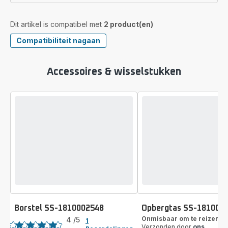
Dit artikel is compatibel met
2 product(en)
Compatibiliteit nagaan
Accessoires & wisselstukken
Borstel SS-1810002548
Opbergtas SS-181000
Beoordeling
Onmisbaar om te reizen
4
/5
1
Verzonden door
ons