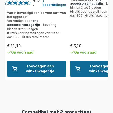
4
/5
1
accessoiremagazijn
- Leve
Beoordelingen
-
Beoordeling
binnen 3 tot 5 dagen.
(Gratis voor bestellingen va
met
Wordt bevestigd aan de voorkant van
dan 30€). Gratis retourneren
het apparaat
4
Verzonden door
ons
sterren
accessoiremagazijn
- Levering
(gemiddeld)
binnen 3 tot 5 dagen.
(Gratis voor bestellingen van meer
dan 30€). Gratis retourneren.
€ 11,10
€ 5,10
Prijs
Prijs
Op voorraad
Op voorraad
Toevoegen aan
Toevoegen a
winkelwagentje
winkelwagen
Compatibel met 2 product(en)