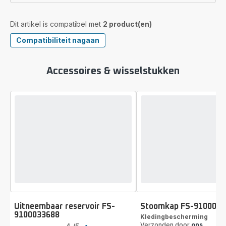
Dit artikel is compatibel met
2 product(en)
Compatibiliteit nagaan
Accessoires & wisselstukken
Uitneembaar reservoir FS-
Stoomkap FS-9100033
9100033688
Beoordeling
Kledingbescherming
Verzonden door
ons