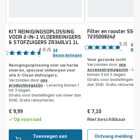
Filter en rooster SS-
KIT REINIGINGSOPLOSSING
7235008242
VOOR 2-IN-1 VLOERREINIGERS
Beoordeling
& STOFZUIGERS ZR340LV1 1L
Beoordeling
5
/5
4
4.6
/5
Beoo
-
34
Beoordeling
Beoordelingen
-
ratings.4.6
met
Voor gezonde lucht
Verzonden door
ons
Reinigingsoplossing voor uw harde
5
accessoiremagazijn
- Lev
vloeren, speciaal ontworpen voor
sterren
binnen 3 tot 5 dagen.
alle X-Clean stofzuigers.
(gemiddeld)
(Gratis voor bestellingen v
Verzonden door
ons
dan 30€). Gratis retourneren
productmagazijn
- Levering binnen 1
tot 3 dagen.
(Gratis voor bestellingen van meer dan
50€). Gratis retourneren.
€ 9,99
€ 7,10
Prijs
Prijs
Op voorraad
Niet beschikbaar
Toevoegen aan
Ontvang melding w