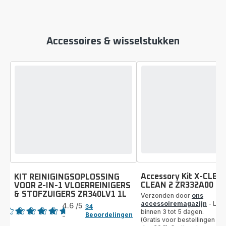
Accessoires & wisselstukken
Accessory Kit X-CLEAN
KIT REINIGINGSOPLOSSING
CLEAN 2 ZR332A00
VOOR 2-IN-1 VLOERREINIGERS
& STOFZUIGERS ZR340LV1 1L
Verzonden door
ons
Beoordeling
accessoiremagazijn
- Lev
4.6
/5
34
binnen 3 tot 5 dagen.
Beoordelingen
-
ratings.4.6
(Gratis voor bestellingen v