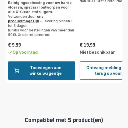
dan 30€). Gratis retourneren
Reinigingsoplossing voor uw harde
vloeren, speciaal ontworpen voor
alle X-Clean stofzuigers.
Verzonden door
ons
productmagazijn
- Levering binnen 1
tot 3 dagen.
(Gratis voor bestellingen van meer dan
50€). Gratis retourneren.
€ 9,99
€ 19,99
Prijs
Prijs
Op voorraad
Niet beschikbaar
Toevoegen aan
Ontvang melding w
Acces
winkelwagentje
terug op voorra
Kit
X-
CLEA
4
/
X-
CLEA
2
Compatibel met 5 product(en)
ZR33