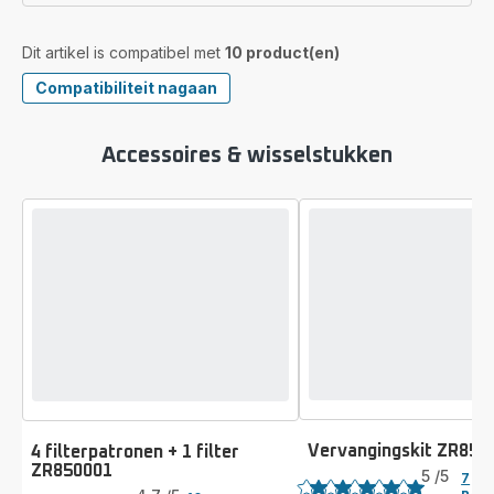
Dit artikel is compatibel met
10 product(en)
Compatibiliteit nagaan
Accessoires & wisselstukken
Vervangingskit ZR850
4 filterpatronen + 1 filter
Beoordeling
ZR850001
Beoordeling
5
/5
7