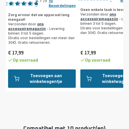
4.7
/5
Beoo
-
10
Beoordeling
Beoordelingen
-
ratings.4.7
met
Geen enkele taak is teveel
Verzonden door
ons
Zorg ervoor dat uw apparaat lang
5
accessoiremagazijn
- Lev
meegaat!
sterren
binnen 3 tot 5 dagen.
Verzonden door
ons
(gemiddeld)
(Gratis voor bestellingen v
accessoiremagazijn
- Levering
dan 30€). Gratis retourneren
binnen 3 tot 5 dagen.
(Gratis voor bestellingen van meer dan
30€). Gratis retourneren.
€ 17,99
€ 17,99
Prijs
Prijs
Op voorraad
Op voorraad
Toevoegen aan
Toevoegen 
winkelwagentje
winkelwagen
Compatibel met 10 product(en)