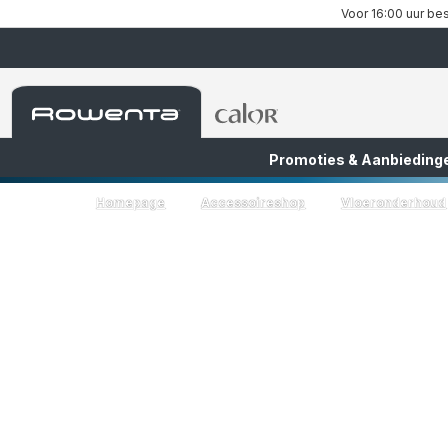
Voor 16:00 uur bes
Rowenta-
Rowenta-
startpagina
startpagina
Promoties & Aanbieding
FR
NL
Homepage
Accessoireshop
Vloeronderhoud