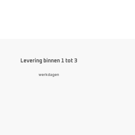
on.actions.next
.page
Levering binnen 1 tot 3
werkdagen