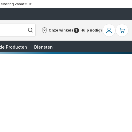
 levering vanaf 50€
Onze winkels
Hulp nodig?
Onze
Hulp
Mijn
Mi
winkels
nodig?
account
wi
de Producten
Diensten