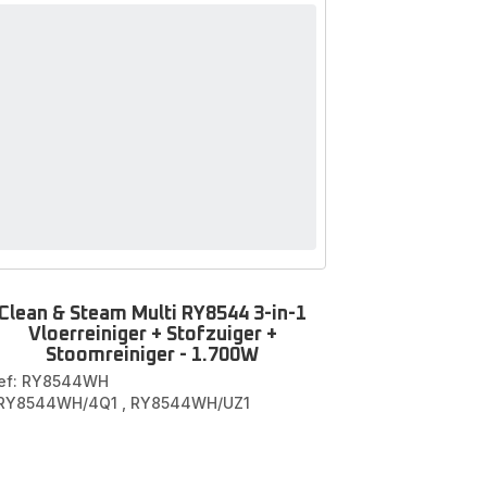
Clean & Steam Multi RY8544 3-in-1
Vloerreiniger + Stofzuiger +
Stoomreiniger - 1.700W
ef: RY8544WH
 RY8544WH/4Q1
,
RY8544WH/UZ1