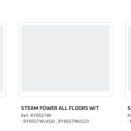
STEAM POWER ALL FLOORS WIT
S
Ref: RY6537WI
R
: RY6537WI/4Q0
,
RY6537WI/UZ0
: