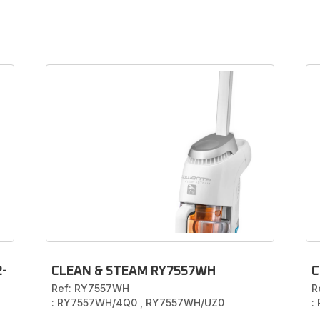
ehoren en onderdelen voor Stoomrei
 het volledige aanbod
accessoires en reserveonderdelen
ta-stoomstofzuiger
in onze officiële accessoirewinkel. We
ccessoires en reserveonderdelen, zoals:
opzetstukken voor t
ezelpads
,
pad-houders
,
antikalkpatronen
en andere
schui
e online bestelling eenvoudig, snel en veilig in onze
officiële 
onlinewinkel
.
2-
CLEAN & STEAM RY7557WH
C
Ref: RY7557WH
R
: RY7557WH/4Q0
,
RY7557WH/UZ0
: