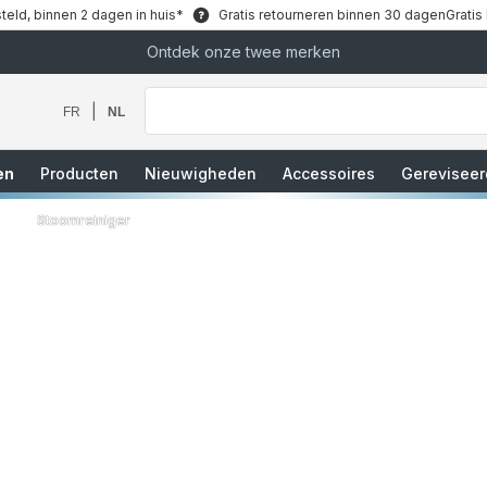
teld, binnen 2 dagen in huis*
Gratis retourneren binnen 30 dagen
Gratis
Ontdek onze twee merken
Waar
bent
u
|
FR
NL
naar
op
zoek?
en
Producten
Nieuwigheden
Accessoires
Gereviseer
Stoomreiniger