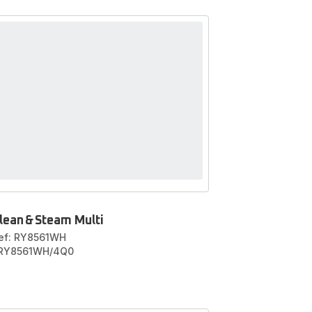
lean & Steam Multi
ef: RY8561WH
 RY8561WH/4Q0