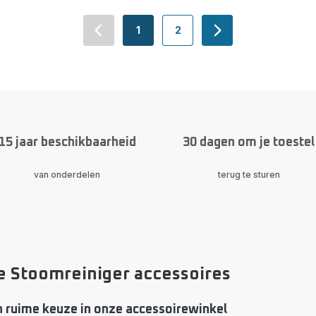
1
2
navigation.pagination.actions.prev
-
-
navigation.paginati
navigation.pagination.a11y.page
navigation.pagination.a11y
15 jaar beschikbaarheid
30 dagen om je toestel
van onderdelen
terug te sturen
 Stoomreiniger accessoires
n ruime keuze in onze accessoirewinkel