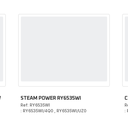
W
STEAM POWER RY6535WI
C
Ref: RY6535WI
R
: RY6535WI/4Q0
,
RY6535WI/UZ0
: