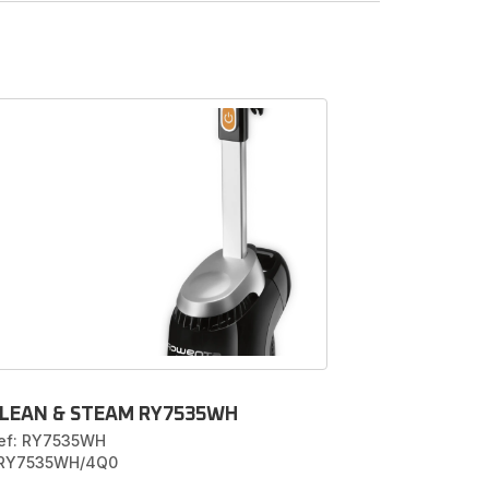
niger
voor je
 hebben
apijt
,
mfilters
.
Rowenta-
LEAN & STEAM RY7535WH
ef: RY7535WH
 RY7535WH/4Q0