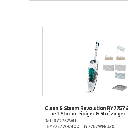
Toeb
Ontdek
Rowen
veel a
microv
Plaats j
Clean & Steam Revolution RY7757 
in-1 Stoomreiniger & Stofzuiger
Ref: RY7757WH
: RY7757WH/4Q0
,
RY7757WH/UZ0