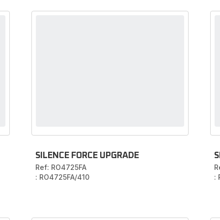
SILENCE FORCE UPGRADE
S
Ref: RO4725FA
R
: RO4725FA/410
: