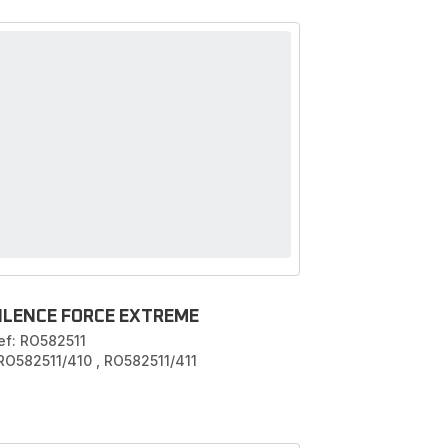
ILENCE FORCE EXTREME
ef: RO582511
 RO582511/410
,
RO582511/411