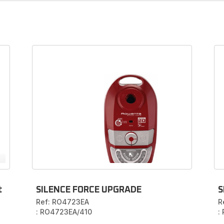
ehoren en onderdelen voor Stofzuige
zak
Ben je op zoek naar een
stofzak
, een
hoogwaardig filter
, ee
opische buis
of een
borstel
voor je
Rowenta-stofzuiger m
Dan ben je hier aan het juiste adres!
 de
reserveonderdelen
die je nodig hebt voor je stofzuiger do
kelnummer in te voeren in de zoekbalk of door het model in het
hieronder te kiezen.
t
SILENCE FORCE UPGRADE
S
Ref: RO4723EA
R
: RO4723EA/410
: