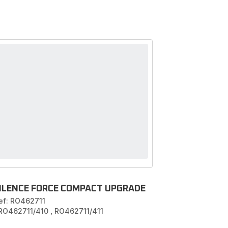
ILENCE FORCE COMPACT UPGRADE
ef: RO462711
 RO462711/410
,
RO462711/411