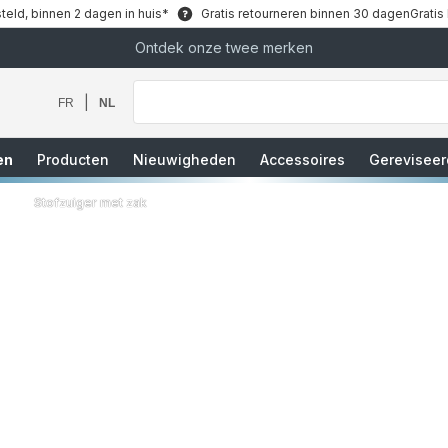
teld, binnen 2 dagen in huis*
Gratis retourneren binnen 30 dagen
Gratis
Ontdek onze twee merken
Waar
bent
u
|
FR
NL
naar
op
zoek?
en
Producten
Nieuwigheden
Accessoires
Gereviseer
Stofzuiger met zak