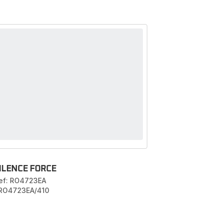
ILENCE FORCE
ef: RO4723EA
 RO4723EA/410