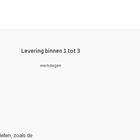
gation.pagination.actions.next
11y.page
agination.a11y.page
Levering binnen 1 tot 3
werkdagen
llen, zoals de