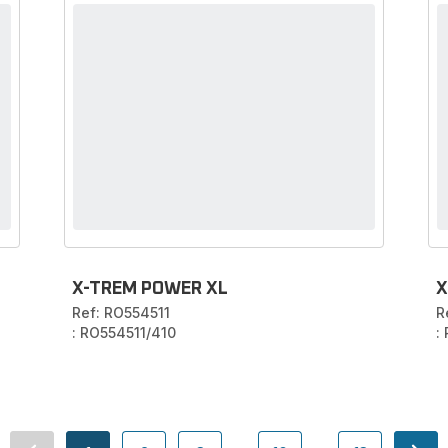
X-TREM POWER XL
X
Ref: RO554511
R
: RO554511/410
: