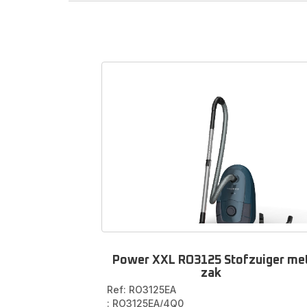
Toeb
telesc
Vind
arti
Power XXL RO3125 Stofzuiger me
zak
Ref: RO3125EA
: RO3125EA/4Q0