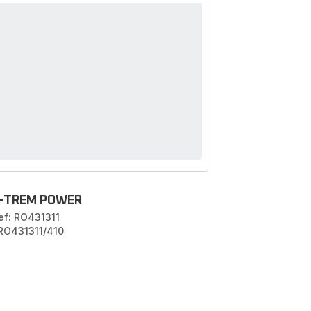
-TREM POWER
ef: RO431311
 RO431311/410