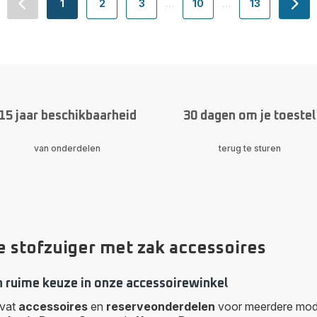
1
2
3
...
10
...
13
navigation.pagination.actions.prev
-
-
-
-
-
navi
navigation.pagination.a11y.page
navigation.pagination.a11y.page
navigation.pagination.a11y.page
navigation.pagination.a
navigation.p
15 jaar beschikbaarheid
30 dagen om je toestel
van onderdelen
terug te sturen
 stofzuiger met zak accessoires
n ruime keuze in onze accessoirewinkel
evat
accessoires
en
reserveonderdelen
voor meerdere mode