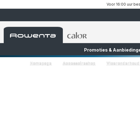
Voor 16:00 uur bes
Rowenta-
Rowenta-
startpagina
startpagina
Promoties & Aanbieding
FR
NL
Homepage
Accessoireshop
Vloeronderhoud