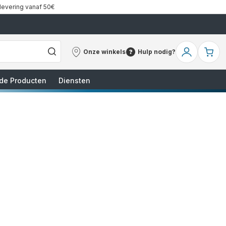
 levering vanaf 50€
Onze winkels
Hulp nodig?
Onze
Hulp
Mijn
Mi
winkels
nodig?
account
wi
de Producten
Diensten