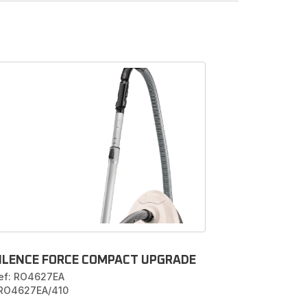
r met
n
et zak
?
or het
 menu
ILENCE FORCE COMPACT UPGRADE
ef: RO4627EA
 RO4627EA/410